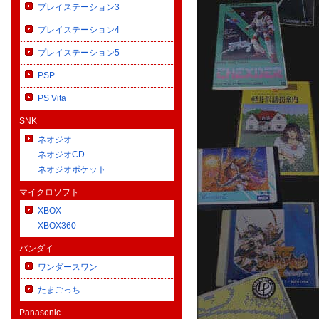
プレイステーション3
プレイステーション4
プレイステーション5
PSP
PS Vita
SNK
ネオジオ
ネオジオCD
【2026.07.23】
【2026.07.20】
ネオジオポケット
【宅配買取】90年代マルチメディア
【宅配買取】人気IP勢ぞろい！
マイクロソフト
の異色作！ PC-9821版『EMIT（エ
『ゲームボーイ』名作ソフトのコレ
XBOX
ミット）』全3巻セットをお譲りいた
クションをお譲りいただきました
XBOX360
だきました
バンダイ
ワンダースワン
たまごっち
Panasonic