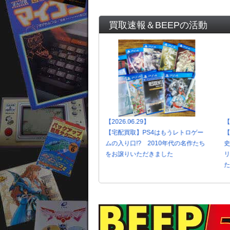
買取速報＆BEEPの活動
26.07.02】
【2026.06.29】
【
配買取】黄金時代のPC環境が蘇
【宅配買取】PS4はもうレトロゲー
【
『Win95』を始めとしたレトロ
ムの入り口!? 2010年代の名作たち
＆ソフトをお譲りいただきました
をお譲りいただきました