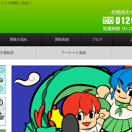
ソフトの買取に自信！
買取の流れ
買取依頼
ブログ
EP通販部
アーケード基板