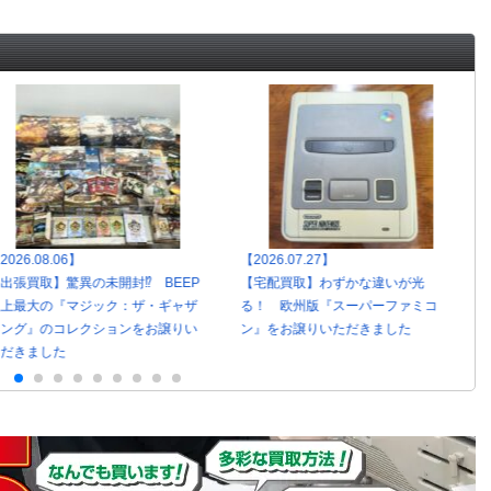
2026.08.06】
【2026.07.27】
出張買取】驚異の未開封⁉ BEEP
【宅配買取】わずかな違いが光
史上最大の『マジック：ザ・ギャザ
る！ 欧州版『スーパーファミコ
リング』のコレクションをお譲りい
ン』をお譲りいただきました
ただきました