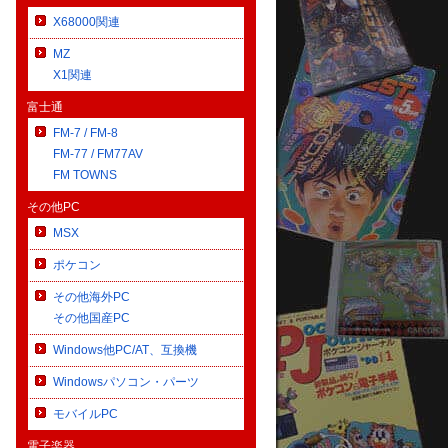
X68000関連
MZ
X1関連
富士通
FM-7 / FM-8
FM-77 / FM77AV
FM TOWNS
その他PC
MSX
ポケコン
その他海外PC
その他国産PC
Windows他PC/AT、互換機
Windowsパソコン・パーツ
モバイルPC
電子楽器