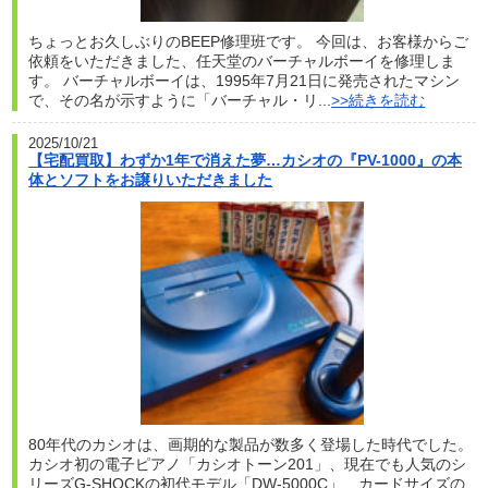
ちょっとお久しぶりのBEEP修理班です。 今回は、お客様からご
依頼をいただきました、任天堂のバーチャルボーイを修理しま
す。 バーチャルボーイは、1995年7月21日に発売されたマシン
で、その名が示すように「バーチャル・リ...
>>続きを読む
2025/10/21
【宅配買取】わずか1年で消えた夢…カシオの『PV-1000』の本
体とソフトをお譲りいただきました
80年代のカシオは、画期的な製品が数多く登場した時代でした。
カシオ初の電子ピアノ「カシオトーン201」、現在でも人気のシ
リーズG-SHOCKの初代モデル「DW-5000C」、カードサイズの