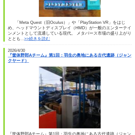
「Meta Quest（旧Oculus）」や「PlayStation VR」をはじ
め、ヘッドマウントディスプレイ（HMD）が一般のエンターテイ
ンメントとして流通している現代。 メタバース市場の盛り上がり
ととも...
>>続きを読む
2026/4/30
『筐体野郎Aチーム』第1回：羽生の奥地にある古代遺跡（ジャン
クヤード）
『筐体野郎Aチーム』第1回：羽生の奥地にある古代遺跡（ジャン