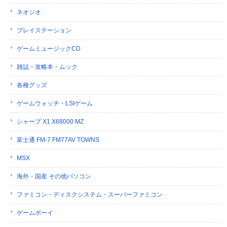
ネオジオ
プレイステーション
ゲームミュージックCD
雑誌・攻略本・ムック
各種グッズ
ゲームウォッチ・LSIゲーム
シャープ X1 X68000 MZ
富士通 FM-7 FM77AV TOWNS
MSX
海外・国産 その他パソコン
ファミコン・ディスクシステム・スーパーファミコン
ゲームボーイ