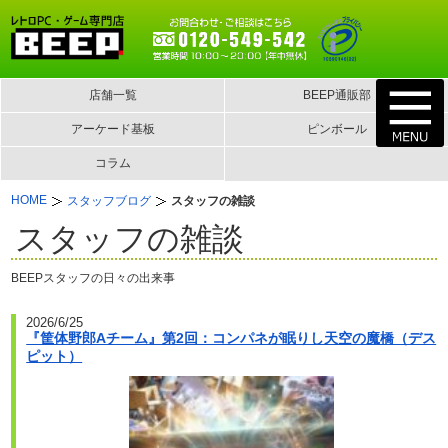
店舗一覧
BEEP通販部
アーケード基板
ピンボール
コラム
HOME
スタッフブログ
スタッフの雑談
スタッフの雑談
BEEPスタッフの日々の出来事
2026/6/25
『筐体野郎Aチーム』第2回：コンパネが眠りし天空の魔橋（デス
ピット）