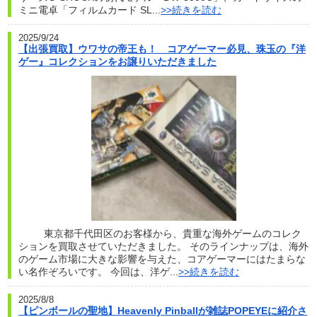
ミニ電卓「フィルムカード SL...
>>続きを読む
2025/9/24
【出張買取】ウワサの帝王も！ コアゲーマー必見、珠玉の『洋
ゲー』コレクションをお譲りいただきました
東京都千代田区のお客様から、貴重な海外ゲームのコレク
ションを買取させていただきました。 そのラインナップは、海外
のゲーム市場に大きな影響を与えた、コアゲーマーにはたまらな
い名作ぞろいです。 今回は、洋ゲ...
>>続きを読む
2025/8/8
【ピンボールの聖地】Heavenly Pinballが雑誌POPEYEに紹介さ