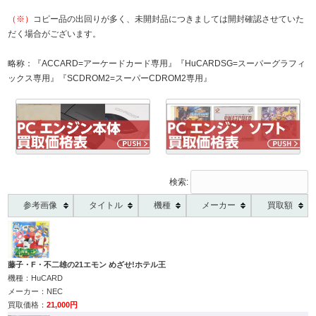
（※）
コピー品の出回りが多く、未開封品につきましては開封確認させていた
だく場合がございます。
略称：『ACCARD=アーケードカード専用』『HuCARDSG=スーパーグラフィ
ックス専用』『SCDROM2=スーパーCDROM2専用』
検索:
参考画像
タイトル
機種
メーカー
買取額
藤子・F・不二雄の21エモン めざせ!ホテル王
HuCARD
NEC
21,000円