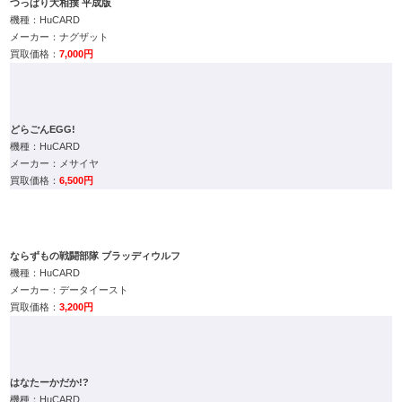
どらごんEGG!
HuCARD
メサイヤ
6,500円
ならずもの戦闘部隊 ブラッディウルフ
HuCARD
データイースト
3,200円
はなたーかだか!?
HuCARD
タイトー
7,000円