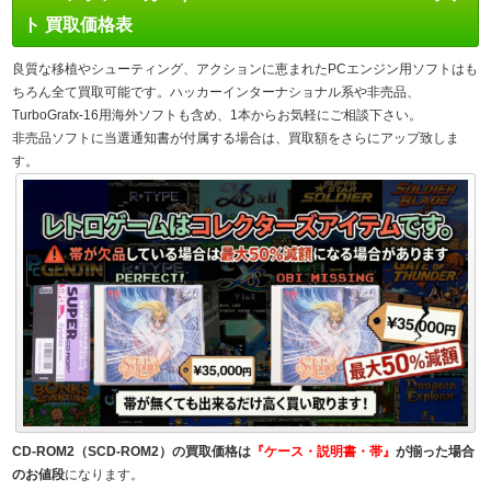
ト 買取価格表
良質な移植やシューティング、アクションに恵まれたPCエンジン用ソフトはも
ちろん全て買取可能です。ハッカーインターナショナル系や非売品、
TurboGrafx-16用海外ソフトも含め、1本からお気軽にご相談下さい。
非売品ソフトに当選通知書が付属する場合は、買取額をさらにアップ致しま
す。
CD-ROM2（SCD-ROM2）の買取価格は
『ケース・説明書・帯』
が揃った場合
のお値段
になります。