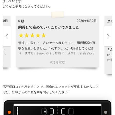
まっています。
どうぞご参考になさってください。
月10日
2026年6月2日
k 様
タカ
納得して進めていくことができました
ほぼ
す
★★★★★
★
く保管
引越しに際して、古いゲーム機やソフト、周辺機器の買
たが、
取をお願いしました。1点ずつしっかり評価してくださ
１点
りまし
り、見積りもわかりやすく明確で、納得して進めていく
かり
気持ち
ことができました。 事前のLINE相談から査定、そして振
に乗
込までとにかく爆速かつ丁寧で、終始気持ちの良いお取
も買
引でした。大事にしてきたゲームをBEEPさんにお任せ
引用
できて本当に良かったです。 また機会があればぜひ利用
したいと思います。 ありがとうございました！
引用元:
ヒカカク
高評価口コミが増えることで、画像のエフェクトが変化するかも…？
ぜひ、皆様からの率直な声を聞かせてください！