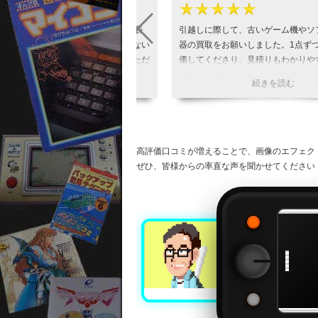
★★★
★★★★★
ド基板の宅配買取で利用しました。 長
引越しに際して、古いゲーム機やソ
したままで手元では動作確認もできない
器の買取をお願いしました。1点ず
たが、一つひとつ丁寧に査定していただ
価してくださり、見積りもわかりや
感がありました。 相談から入金までの
納得して進めていくことができまし
ムーズで、終始気持ちよく取引できまし
LINE相談から査定、そして振込ま
速かつ丁寧で、終始気持ちの良いお
大事にしてきたゲームをBEEPさん
ヒカカク
て本当に良かったです。 また機会
利用したいと思います。 ありがと
高評価口コミが増えることで、画像のエフェク
た！
ぜひ、皆様からの率直な声を聞かせてください
引用元:
ヒカカク