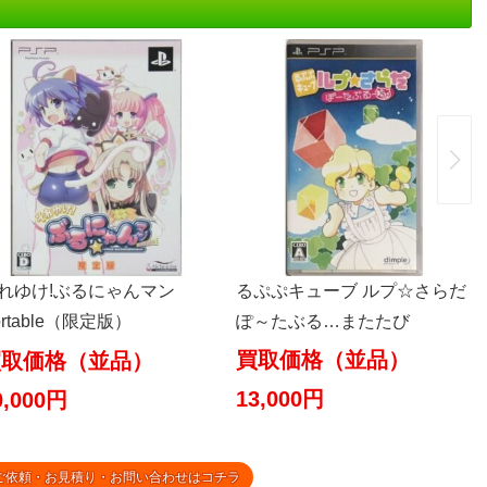
るぷぷキューブ ルプ☆さらだ
れゆけ!ぶるにゃんマン
ぽ～たぶる…またたび
ortable（限定版）
買取価格（並品）
買取価格（並品）
13,000円
0,000円
ご依頼・お見積り・お問い合わせはコチラ