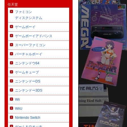
任天堂
ファミコン
ディスクシステム
ゲームボーイ
ゲームボーイアドバンス
スーパーファミコン
バーチャルボーイ
ニンテンドウ64
ゲームキューブ
ニンテンドーDS
ニンテンドー3DS
【2025.08.15】
【2025.05.23】
【出張買取】日本ファルコム44年の
【宅配買取】未だに根強い人気を持
Wii
歴史がガッツリ詰まったコレクショ
つPSP屈指の異端児、『PSPgo』の
WiiU
ンをお譲りいただきました
本体をお譲りいただきました。
Nintendo Switch
ゲーム＆ウオッチ