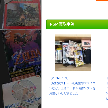
PSP 買取事例
【2026.07.09】
【
【宅配買取】PSP初期型やファミコ
ンなど、王道ハード＆名作ソフトを
お譲りいただきました