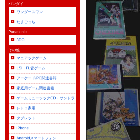
★★★★
★★★★★
バンダイ
ワンダースワン
保管していた愛着のあるゲーム本体やソフト
埼玉から北海道という遠方から
ールにて見積もっていただきましたところわ
最初から最後まで非常に誠実に
たまごっち
やすい一覧の見積表をいただきました。実際
ました。店舗展示用のゲームボ
Panasonic
定でもひとつひとつの品について状態等コメ
してきたレトロゲームへの愛着
された査定明細をいただき通電不可なものに
ってくださり、レスポンスも早
3DO
ても買い取っていただけました。金額につい
せないスムーズなやり取りで一
その他
大変満足のいくものでした。さらにメールの
んでした。買取価格も、最終的
マニアックゲーム
取り、入金までもスムーズで、業者様の誠実
な金額にしてくださり感謝して
寧なご対応に非常に満足しております。
でも安心して任せられる、信頼
LSI・FL管ゲーム
す。
:
ヒカカク
アーケード/PC関連書籍
引用元:
ヒカカク
家庭用ゲーム関連書籍
ゲームミュージックCD・サントラ
レトロ家電
タブレット
iPhone
Androidスマートフォン