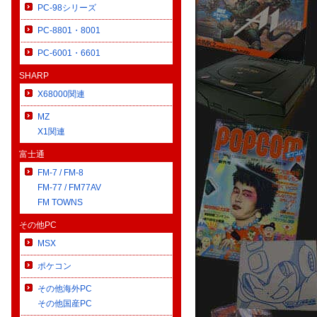
PC-98シリーズ
PC-8801・8001
PC-6001・6601
SHARP
X68000関連
MZ
X1関連
富士通
FM-7 / FM-8
FM-77 / FM77AV
FM TOWNS
その他PC
MSX
ポケコン
その他海外PC
その他国産PC