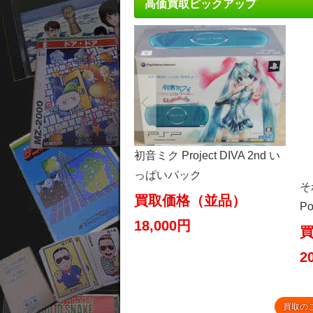
高価買取ピックアップ
初音ミク Project DIVA 2nd い
っぱいパック
そ
買取価格（並品）
P
18,000円
2
買取の