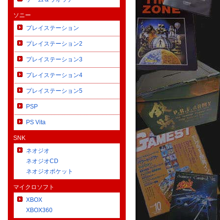
ソニー
プレイステーション
プレイステーション2
プレイステーション3
プレイステーション4
プレイステーション5
PSP
PS Vita
SNK
ネオジオ
ネオジオCD
ネオジオポケット
マイクロソフト
とつ 様
ペピ 様
2026年4月22日
XBOX
なご対応に非常に満足しております
信頼できるショップです
XBOX360