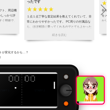
ったです
★
★★★★★
フト、周辺機
長年
つしっかり評
をメ
１点１点丁寧な査定結果を教えてくれていて、非
すく明確で、
かり
常にわかりやすかったです。 PC周りの付属品な
た。 事前の
の査
ら、ほぼ相談に乗ってくれるのでとてもよかった
でとにかく爆
ント
です 古いPCソフトも買取対象ですごくたすかり
取引でした。
つい
ました
にお任せでき
ても
引用元:
ヒカカク
があればぜひ
やり
うございまし
で丁
トが変化するかも…？
引用元
！