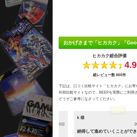
おかげさまで「ヒカカク」「Goo
ヒカカク
総合評価
4.9
★★★★★
総レビュー数
860件
下記は、口コミ比較サイト「ヒカカク」にお寄
外部比較サイトなので、BEEPを実際にご利用
どうぞご参考になさってください。
k 様
2026年6月10日
2
持ちよく取引できました
納得して進めていくことができ