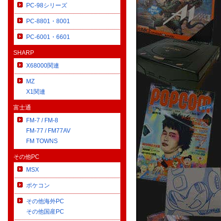
PC-98シリーズ
PC-8801・8001
PC-6001・6601
SHARP
X68000関連
MZ
X1関連
富士通
FM-7 / FM-8
FM-77 / FM77AV
FM TOWNS
その他PC
MSX
ポケコン
その他海外PC
その他国産PC