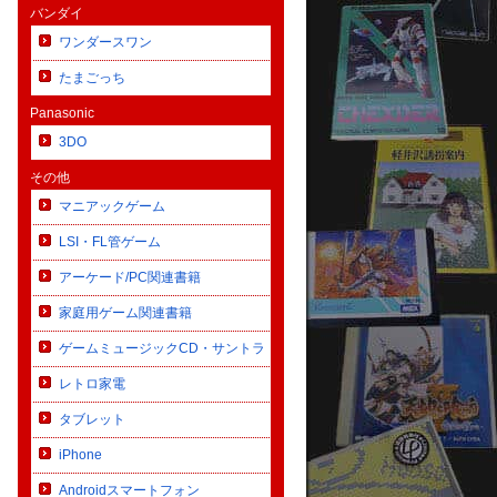
バンダイ
ワンダースワン
たまごっち
Panasonic
3DO
その他
マニアックゲーム
LSI・FL管ゲーム
アーケード/PC関連書籍
家庭用ゲーム関連書籍
ゲームミュージックCD・サントラ
レトロ家電
タブレット
iPhone
Androidスマートフォン