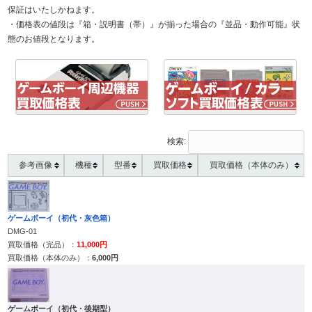
保証はいたしかねます。
・価格表の値段は『箱・説明書（帯）』が揃った場合の『並品・動作可能』状
態のお値段となります。
検索:
参考画像
機種
型番
買取価格
買取価格（本体のみ）
ゲームボーイ（初代・灰色箱）
DMG-01
11,000円
6,000円
ゲームボーイ（初代・後期型）