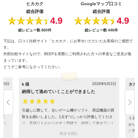
ヒカカク
Googleマップ口コミ
総合評価
総合評価
4.9
4.9
★★★★★
★★★★★
総レビュー数
860件
総レビュー数
446件
下記は、口コミ比較サイト「ヒカカク」にお寄せいただいたお客様のご感想で
す。
外部比較サイトなので、BEEPを実際にご利用された方々の率直なご意見が集
まっています。
どうぞご参考になさってください。
月10日
2026年6月2日
k 様
タカ
納得して進めていくことができました
ほぼ
す
★★★★★
★
く保管
引越しに際して、古いゲーム機やソフト、周辺機器の買
たが、
取をお願いしました。1点ずつしっかり評価してくださ
１点
りまし
り、見積りもわかりやすく明確で、納得して進めていく
かり
気持ち
ことができました。 事前のLINE相談から査定、そして振
に乗
込までとにかく爆速かつ丁寧で、終始気持ちの良いお取
も買