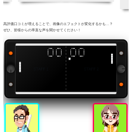
引でした。大事にしてきたゲームをBEEPさんにお任せ
引用
できて本当に良かったです。 また機会があればぜひ利用
したいと思います。 ありがとうございました！
引用元:
ヒカカク
高評価口コミが増えることで、画像のエフェクトが変化するかも…？
ぜひ、皆様からの率直な声を聞かせてください！