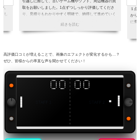
く保管
引越しに際して、古いゲーム機やソフト、周辺機器の買
たが、
取をお願いしました。1点ずつしっかり評価してくださ
１点
りまし
り、見積りもわかりやすく明確で、納得して進めていく
かり
気持ち
ことができました。 事前のLINE相談から査定、そして振
に乗
込までとにかく爆速かつ丁寧で、終始気持ちの良いお取
も買
引でした。大事にしてきたゲームをBEEPさんにお任せ
引用
できて本当に良かったです。 また機会があればぜひ利用
したいと思います。 ありがとうございました！
引用元:
ヒカカク
高評価口コミが増えることで、画像のエフェクトが変化するかも…？
ぜひ、皆様からの率直な声を聞かせてください！