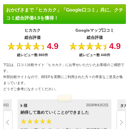
おかげさまで「ヒカカク」「Google口コミ」共に、クチ
コミ総合評価4.9を獲得！
ヒカカク
Googleマップ口コミ
総合評価
総合評価
4.9
4.9
★★★★★
★★★★★
総レビュー数
860件
総レビュー数
446件
下記は、口コミ比較サイト「ヒカカク」にお寄せいただいたお客様のご感想で
す。
外部比較サイトなので、BEEPを実際にご利用された方々の率直なご意見が集
まっています。
どうぞご参考になさってください。
月10日
2026年6月2日
k 様
タカ
納得して進めていくことができました
ほぼ
す
★★★★★
★