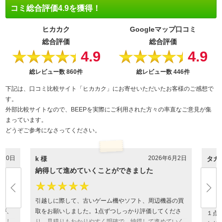
コミ総合評価4.9を獲得！
ヒカカク
Googleマップ口コミ
総合評価
総合評価
4.9
4.9
★★★★★
★★★★★
総レビュー数
860件
総レビュー数
446件
下記は、口コミ比較サイト「ヒカカク」にお寄せいただいたお客様のご感想で
す。
外部比較サイトなので、BEEPを実際にご利用された方々の率直なご意見が集
まっています。
どうぞご参考になさってください。
月10日
2026年6月2日
k 様
タカ
納得して進めていくことができました
ほぼ
す
★★★★★
★
く保管
引越しに際して、古いゲーム機やソフト、周辺機器の買
たが、
取をお願いしました。1点ずつしっかり評価してくださ
１点
りまし
り、見積りもわかりやすく明確で、納得して進めていく