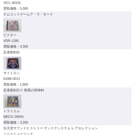
VICL-40191
5,000
ナムコットゲームア・ラ・モード
ビクター
VDR-1285
4,300
忍者龍剣伝
サイトロン
D28B-0013
1,800
忍者龍剣伝Ⅱ 暗黒の邪神剣
トライエム
MECG-28004
3,200
任天堂サウンドヒストリー ディスクシステム レアセレクション
ソニーミュージック