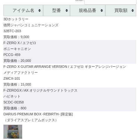
アイテム名
型番
規格品番
買取額
3Dホットラリー
徳間ジャパンコミュニケーションズ
32BTC-203
9,000
F-ZERO X / エフゼロ
ポニーキャニオン
PCCG-459
20,000
F-ZERO X GUITAR ARRANGE VERSION / エフゼロ ギターアレンジバージョン
メディアファクトリー
ZMCX-101
15,000
F-ZEROGX / AX オリジナルサウンドトラックス
ハピネット
SCDC-00358
800
DARIUS PREMIUM BOX -REBIRTH- [限定版]
（ダライアスプレミアムボックス）