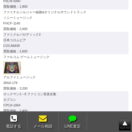
PSCN-5060
1,800
ファイナルソルジャー組曲&オリジナルサウンドトラック
ソニーミュージック
FHCF-1140
2,000
ファミクルパロディック2
日本コロムビア
COCA6839
2,600
ファルコム ゲームミュージック
アルファミュージック
28XA-179
3,200
ロックマン1～6 ファミコン音楽全集
カプコン
CPCA-1064
2,400
ぷよぷよーん
テイチク
電話する
メール相談
LINE査定
TECD-31440