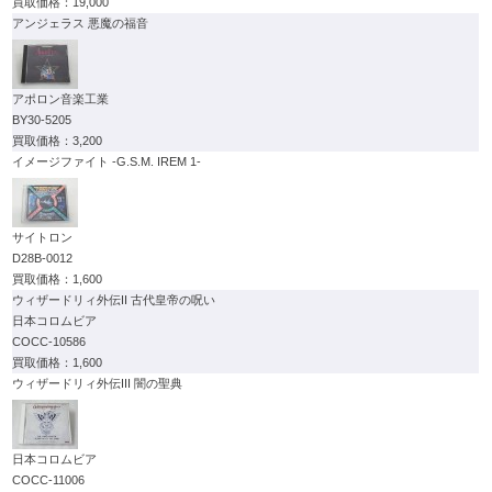
19,000
アンジェラス 悪魔の福音
アポロン音楽工業
BY30-5205
3,200
イメージファイト -G.S.M. IREM 1-
サイトロン
D28B-0012
1,600
ウィザードリィ外伝II 古代皇帝の呪い
日本コロムビア
COCC-10586
1,600
ウィザードリィ外伝III 闇の聖典
日本コロムビア
COCC-11006