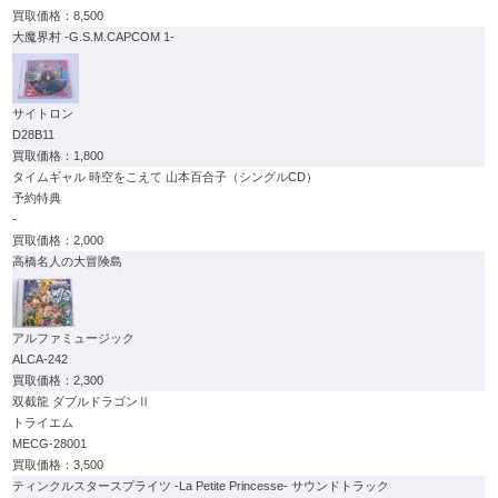
8,500
大魔界村 -G.S.M.CAPCOM 1-
サイトロン
D28B11
1,800
タイムギャル 時空をこえて 山本百合子（シングルCD）
予約特典
-
2,000
高橋名人の大冒険島
アルファミュージック
ALCA-242
2,300
双截龍 ダブルドラゴンⅡ
トライエム
MECG-28001
3,500
ティンクルスタースプライツ -La Petite Princesse- サウンドトラック