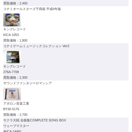
2,400
コナミオールスターズ千両箱 平成4年版
キングレコード
KICA-1053
1,800
コナミゲームミュージックコレクション Vol.0
キングレコード
276A-7708
2,300
サウンドファンタジーロマンシア
アポロン音楽工業
BY30-5176
2,700
サクラ大戦 全曲集COMPLETE SONG BOX
ウェーブマスター
AVCA-14491