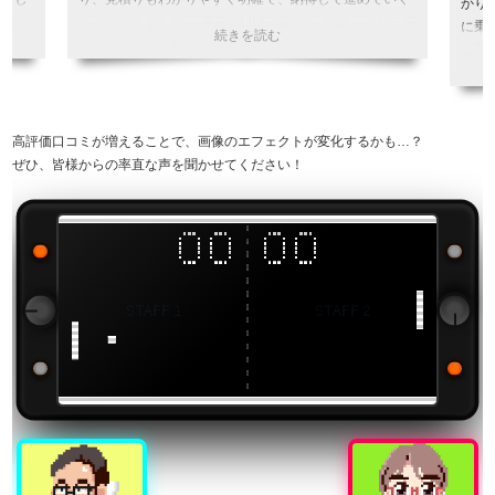
かり
気持ち
ことができました。 事前のLINE相談から査定、そして振
に乗
込までとにかく爆速かつ丁寧で、終始気持ちの良いお取
も買
引でした。大事にしてきたゲームをBEEPさんにお任せ
引用
できて本当に良かったです。 また機会があればぜひ利用
したいと思います。 ありがとうございました！
引用元:
ヒカカク
高評価口コミが増えることで、画像のエフェクトが変化するかも…？
ぜひ、皆様からの率直な声を聞かせてください！