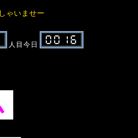
いませー
0
0016
人目
今日
ム