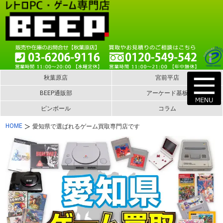
秋葉原店
宮前平店
BEEP通販部
アーケード基板
ピンボール
コラム
HOME
愛知県で選ばれるゲーム買取専門店です