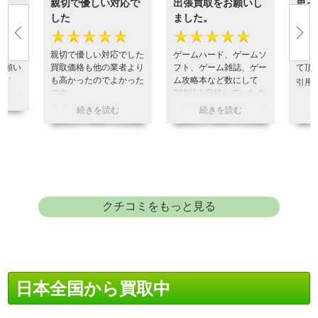
親切で優しい対応で
出張買取をお願いし
思っ
した
ました。
取っ
★
★★★★★
★★★★★
★
周辺機
ベーマ
親切で優しい対応でした
ゲームハード、ゲームソ
思っ
お願い
買取価格も他の業者より
フト、ゲーム雑誌、ゲー
て頂
れも
も高かったのでよかった
ム攻略本など数にして
引用
の見積
です
300以上所持していたの
るので
で出張買取をお願いしま
引用元:
ヒカカク
ていま
した。丁寧な対応かつ予
実査定
想を上回る査定額に大変
らない
満足しております。あり
けまし
がとうございました。
引用元:
ヒカカク
クチコミをもっと見る
日本全国から買取中