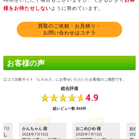
様をお待たせしない
ように努めています。
買取のご依頼・お見積り・
お問い合わせはコチラ
お客様の声
口コミ比較サイト「
ヒカカク
」にお寄せいただいたお客様のご感想です。
総合評価
4.9
★★★★★
総レビュー数
865件
月17日
かんちゃん 様
おこめひめ 様
おか
いし
2026年7月16日
2026年7月13日
202