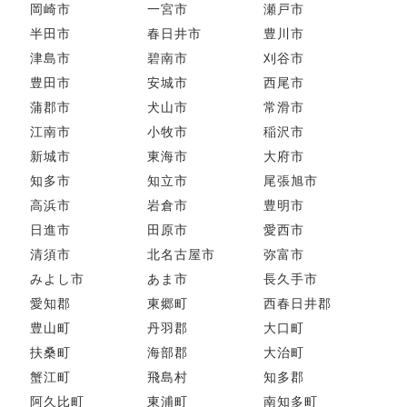
岡崎市
一宮市
瀬戸市
半田市
春日井市
豊川市
津島市
碧南市
刈谷市
豊田市
安城市
西尾市
蒲郡市
犬山市
常滑市
江南市
小牧市
稲沢市
新城市
東海市
大府市
知多市
知立市
尾張旭市
高浜市
岩倉市
豊明市
日進市
田原市
愛西市
清須市
北名古屋市
弥富市
みよし市
あま市
長久手市
愛知郡
東郷町
西春日井郡
豊山町
丹羽郡
大口町
扶桑町
海部郡
大治町
蟹江町
飛島村
知多郡
阿久比町
東浦町
南知多町