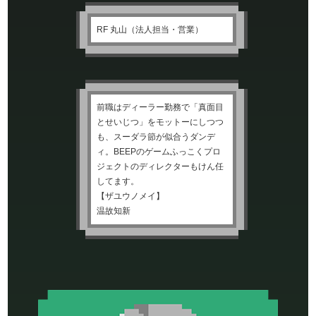
RF 丸山（法人担当・営業）
前職はディーラー勤務で「真面目
とせいじつ」をモットーにしつつ
も、スーダラ節が似合うダンデ
ィ。BEEPのゲームふっこくプロ
ジェクトのディレクターもけん任
してます。
【ザユウノメイ】
温故知新