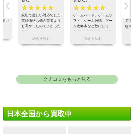
★
★★★★★
★★★★★
★
周辺機
ベーマ
親切で優しい対応でした
ゲームハード、ゲームソ
思っ
お願い
買取価格も他の業者より
フト、ゲーム雑誌、ゲー
て頂
れも
も高かったのでよかった
ム攻略本など数にして
引用
の見積
です
300以上所持していたの
るので
で出張買取をお願いしま
引用元:
ヒカカク
ていま
した。丁寧な対応かつ予
実査定
想を上回る査定額に大変
らない
満足しております。あり
けまし
がとうございました。
引用元:
ヒカカク
クチコミをもっと見る
日本全国から買取中