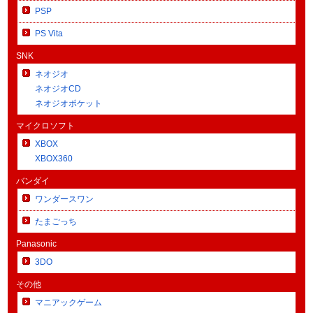
PSP
PS Vita
SNK
ネオジオ
ネオジオCD
ネオジオポケット
マイクロソフト
XBOX
XBOX360
バンダイ
ワンダースワン
たまごっち
Panasonic
3DO
その他
マニアックゲーム