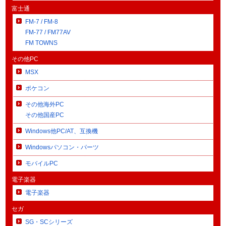
富士通
FM-7 / FM-8
FM-77 / FM77AV
FM TOWNS
その他PC
MSX
ポケコン
その他海外PC
その他国産PC
Windows他PC/AT、互換機
Windowsパソコン・パーツ
モバイルPC
電子楽器
電子楽器
セガ
SG・SCシリーズ