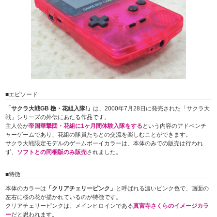
■エピソード
「サクラ大戦GB 檄・花組入隊!」
は、2000年7月28日に発売された「サクラ大
戦」シリーズの外伝にあたる作品です。
主人公が
帝国華撃団・花組に1ヶ月間体験入隊をする
という内容のアドベンチ
ャーゲームであり、花組の隊員たちとの交流を楽しむことができます。
サクラ大戦限定モデルのゲームボーイカラーは、本体のみでの販売は行われ
ず、
ソフトとの同梱版のみ販売
されました。
■特徴
本体のカラーは
「クリアチェリーピンク」
と呼ばれる濃いピンク色で、画面の
左右に桜の花が描かれているのが特徴です。
クリアチェリーピンクは、メインヒロインである
真宮寺さくらのイメージカラ
ー
だと思われます。