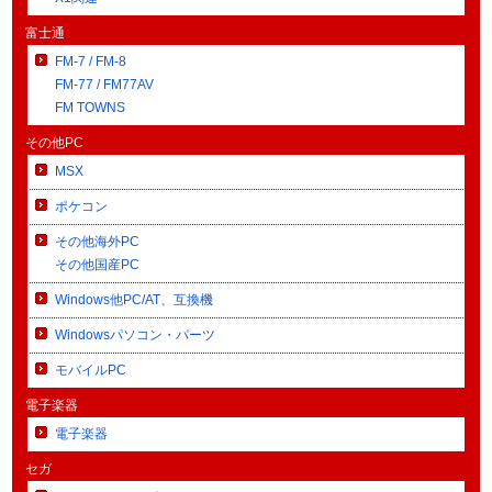
富士通
FM-7 / FM-8
FM-77 / FM77AV
FM TOWNS
その他PC
MSX
ポケコン
その他海外PC
その他国産PC
Windows他PC/AT、互換機
Windowsパソコン・パーツ
モバイルPC
電子楽器
電子楽器
セガ