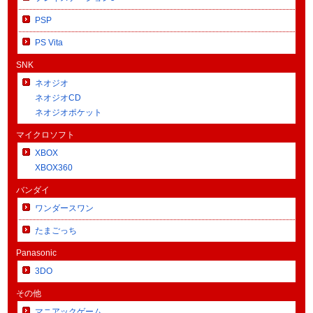
PSP
PS Vita
SNK
ネオジオ
ネオジオCD
ネオジオポケット
マイクロソフト
XBOX
XBOX360
バンダイ
ワンダースワン
たまごっち
Panasonic
3DO
その他
マニアックゲーム