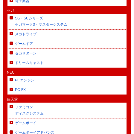
電子楽器
セガ
SG・SCシリーズ
セガマーク3・マスターシステム
メガドライブ
ゲームギア
セガサターン
ドリームキャスト
NEC
PCエンジン
PC-FX
任天堂
ファミコン
ディスクシステム
ゲームボーイ
ゲームボーイアドバンス