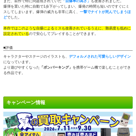
また、前作で特に問題視されていた
「自爆率の高さ」
も改善されました。
爆弾を置いた時に自動で1歩下がってしまい、爆発の時間も短いのですぐにミ
スしてしまいます。爆弾の威力も非常に高く、
一撃でナイトが死んでしまうほ
ど
でした。
本作ではこのような自爆によるミスも改善されているうえに、難易度も低めに
設定されている
ので安心してプレイすることができます。
■評価
キャラクターやステージのイラストも、
デフォルメされた可愛らしいデザイン
になっています。
より遊びやすくなった
「ボンバーキング」
を携帯ゲーム機で楽しむことができ
る作品です。
キャンペーン情報