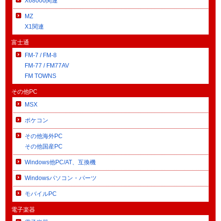
X68000関連
MZ
X1関連
富士通
FM-7 / FM-8
FM-77 / FM77AV
FM TOWNS
その他PC
MSX
ポケコン
その他海外PC
その他国産PC
Windows他PC/AT、互換機
Windowsパソコン・パーツ
モバイルPC
電子楽器