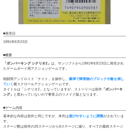
■発売日
1991年8月23日
■概要
「ボンバーキング シナリオ2」
は、サンソフトから1991年8月23日に発売され
たゲームボーイ用アクションゲームです。
戦闘用アンドロイド「ナイト」を操作し、
爆弾で障害物のブロックや敵を倒し
ていく
横スクロールアクションゲームです。
タイトルは「シナリオ2」となっていますが、ストーリーは前作
「ボンバーキ
ング」
と変わっていないので事実上のリメイク版となります。
■ゲーム内容
基本的な内容は前作と同じですが、本作は
遊びやすいように調整
がされていま
す。
ステージ数は前作の26ステージから9ステージに減り、すべての最終ステージ