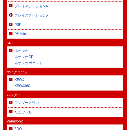
プレイステーション4
プレイステーション5
PSP
PS Vita
SNK
ネオジオ
ネオジオCD
ネオジオポケット
マイクロソフト
XBOX
XBOX360
バンダイ
ワンダースワン
たまごっち
Panasonic
3DO