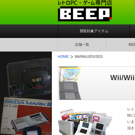
買取対象アイテム
店舗一覧
BE
HOME
Wii/WiiU/DS/3DS
Wii/W
レト
特に
いま
頂き