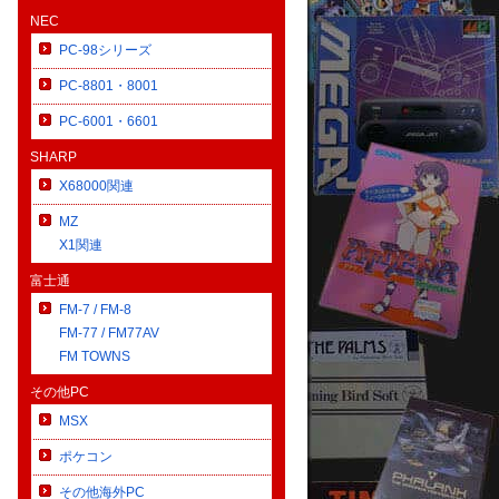
NEC
PC-98シリーズ
PC-8801・8001
PC-6001・6601
SHARP
X68000関連
MZ
X1関連
富士通
FM-7 / FM-8
FM-77 / FM77AV
FM TOWNS
その他PC
MSX
ポケコン
その他海外PC