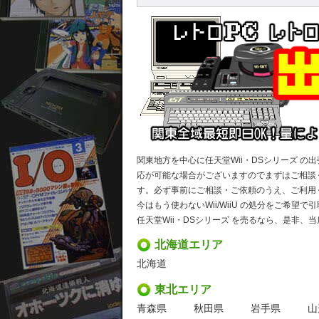
関東地方を中心に任天堂Wii・DSシリーズ 
応が可能な場合がございますのでまずはご相談
す。必ず事前にご相談・ご依頼のうえ、ご利用
今はもう使わないWii/WiiU の処分をご希望
任天堂Wii・DSシリーズ を売るなら、是非
北海道エリア
北海道
東北エリア
青森県
秋田県
岩手県
山