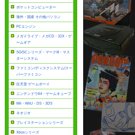
ポケットコンピューター
海外・国産 その他パソコン
PCエンジン
メガドライブ・メガCD・32X・ゲ
ームギア
SG/SCシリーズ・マークIII・マス
ターシステム
ファミコン/ディスクシステム/スー
パーファミコン
任天堂 ゲームボーイ
ニンテンドウ64・ゲームキューブ
Wii・WiiU・DS・3DS
ネオジオ
プレイステーションシリーズ
Xboxシリーズ