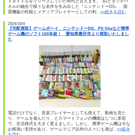
トタイトルをリリースしていた時代と言えます。 3Dとタッチパ
ネルの融合で様々な名作を生み出した『ニンテンドーDS』、据
置機級の性能とメディアプレイヤーとしての利...
>>続きを読む
2024/10/4
【宅配買取】ゲームボーイ、ニンテンドーDS、PS Vitaなど携帯
ゲーム機のソフト100本超！ 愛知県豊田市より買取いたしまし
た
電話だけでなく、音楽プレイヤーとしても使えて、動画を見た
り、ゲームを遊んだり…とスマートフォンの機能はじつに多彩
で、生活様式を大きく変えました。しかし、携帯ゲーム機は今な
お根強い支持があり、ゲームマニア以外の人々にも遊ば...
>>続き
を読む