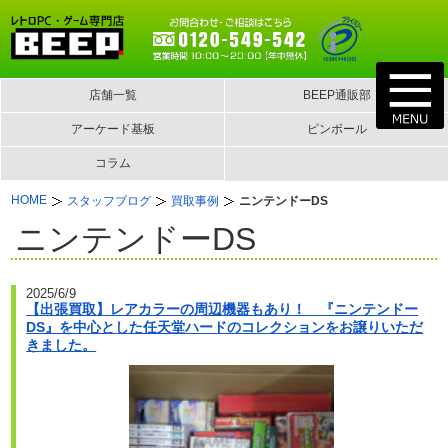
店舗一覧
BEEP通販部
アーケード基板
ピンボール
コラム
HOME
スタッフブログ
買取事例
ニンテンドーDS
ニンテンドーDS
2025/6/9
【出張買取】レアカラーの周辺機器もあり！ 『ニンテンドー
DS』を中心とした任天堂ハードのコレクションをお譲りいただ
きました。