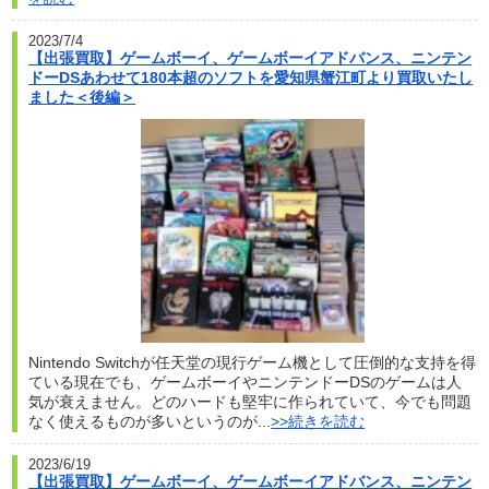
2023/7/4
【出張買取】ゲームボーイ、ゲームボーイアドバンス、ニンテン
ドーDSあわせて180本超のソフトを愛知県蟹江町より買取いたし
ました＜後編＞
Nintendo Switchが任天堂の現行ゲーム機として圧倒的な支持を得
ている現在でも、ゲームボーイやニンテンドーDSのゲームは人
気が衰えません。どのハードも堅牢に作られていて、今でも問題
なく使えるものが多いというのが...
>>続きを読む
2023/6/19
【出張買取】ゲームボーイ、ゲームボーイアドバンス、ニンテン