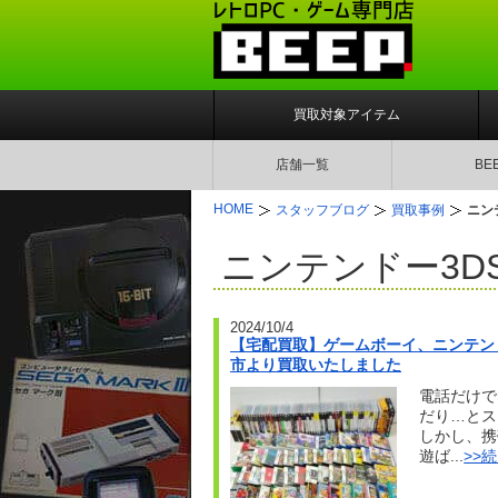
買取対象アイテム
店舗一覧
BE
HOME
スタッフブログ
買取事例
ニン
ニンテンドー3D
2024/10/4
【宅配買取】ゲームボーイ、ニンテンドー
市より買取いたしました
電話だけで
だり…とス
しかし、携
遊ば...
>>