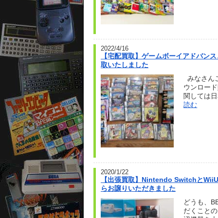
2022/4/16
【宅配買取】ゲームボーイアドバンス
取いたしました
みなさんご
ウンロード
関しては日
読む
2020/1/22
【出張買取】Nintendo Switch
らお譲りいただきました
どうも、B
だくことの