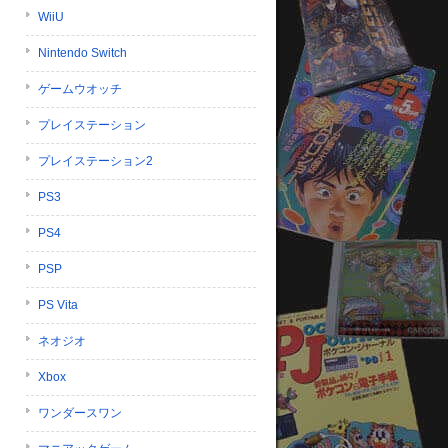
WiiU
Nintendo Switch
ゲームウオッチ
プレイステーション
プレイステーション2
PS3
PS4
PSP
PS Vita
ネオジオ
Xbox
ワンダースワン