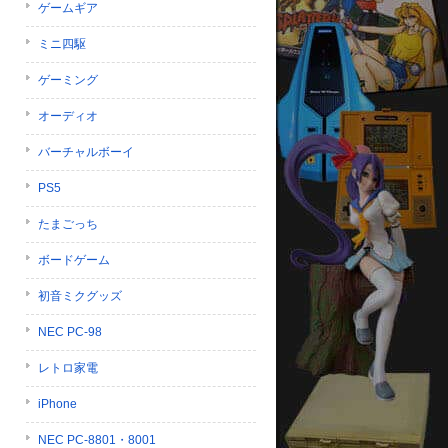
ゲームギア
ミニ四駆
ゲーミング
オーディオ
バーチャルボーイ
PS5
たまごっち
ボードゲーム
初音ミクグッズ
NEC PC-98
レトロ家電
iPhone
NEC PC-8801・8001