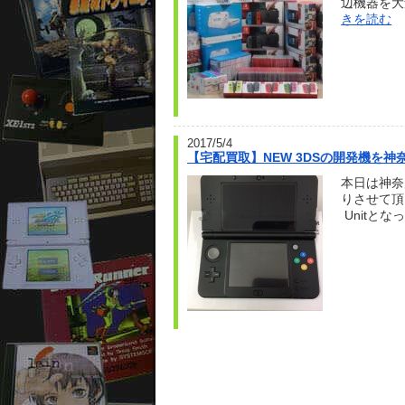
辺機器を大
きを読む
2017/5/4
【宅配買取】NEW 3DSの開発機を
本日は神奈
りさせて頂き
Unitとな