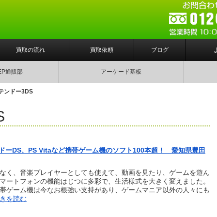
買取の流れ
買取依頼
ブログ
EP通販部
アーケード基板
テンドー3DS
S
DS、PS Vitaなど携帯ゲーム機のソフト100本超！ 愛知県豊田
なく、音楽プレイヤーとしても使えて、動画を見たり、ゲームを遊ん
マートフォンの機能はじつに多彩で、生活様式を大きく変えました。
帯ゲーム機は今なお根強い支持があり、ゲームマニア以外の人々にも
続きを読む