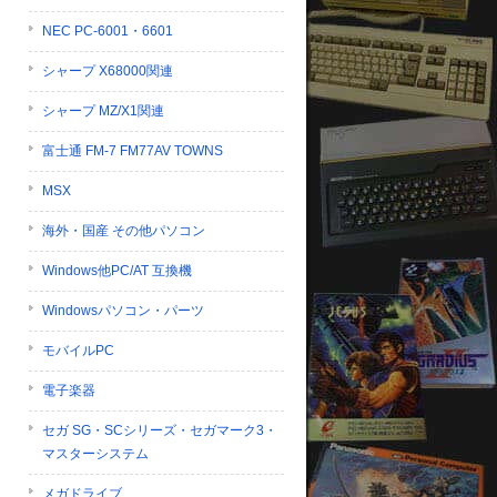
NEC PC-6001・6601
シャープ X68000関連
シャープ MZ/X1関連
富士通 FM-7 FM77AV TOWNS
MSX
海外・国産 その他パソコン
Windows他PC/AT 互換機
Windowsパソコン・パーツ
モバイルPC
電子楽器
セガ SG・SCシリーズ・セガマーク3・
マスターシステム
メガドライブ