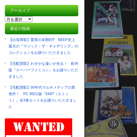
アーカイブ
最近の投稿
【出張買取】驚異の未開封⁉ BEEP史上
最大の『マジック：ザ・ギャザリング』の
コレクションをお譲りいただきました
【宅配買取】わずかな違いが光る！ 欧州
版『スーパーファミコン』をお譲りいただ
きました
【宅配買取】90年代マルチメディアの異
色作！ PC-9821版『EMIT（エミッ
ト）』全3巻セットをお譲りいただきまし
た