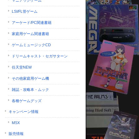
マニアックゲーム
LSI/FL管ゲーム
アーケード/PC関連書籍
家庭用ゲーム関連書籍
ゲームミュージックCD
ドリームキャスト・セガサターン
任天堂NEW
その他家庭用ゲーム機
雑誌・攻略本・ムック
各種ゲームグッズ
キャンペーン情報
MSX
販売情報