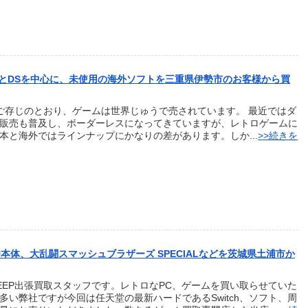
とDSを中心に、未使用の海外ソフトを三重県伊勢市のお客様から買
存じのとおり、ゲームは世界じゅうで売されています。 最近ではダ
販売も普及し、ボーダーレスになってきていますが、レトロゲームに
本と海外ではラインナップにかなりの差があります。しか...
>>続きを
とWiiU本体、大乱闘スマッシュブラザーズ SPECIALなどを茨城県土浦市か
EEP出張買取スタッフです。レトロなPC、ゲームを買い取らせていた
多い弊社ですが今回は任天堂の最新ハードであるSwitch、ソフト、周