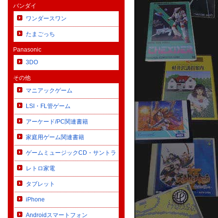
バンダイ
ワンダースワン
たまごっち
Panasonic
3DO
その他
マニアックゲーム
LSI・FL管ゲーム
アーケード/PC関連書籍
家庭用ゲーム関連書籍
ゲームミュージックCD・サントラ
レトロ家電
タブレット
iPhone
Androidスマートフォン