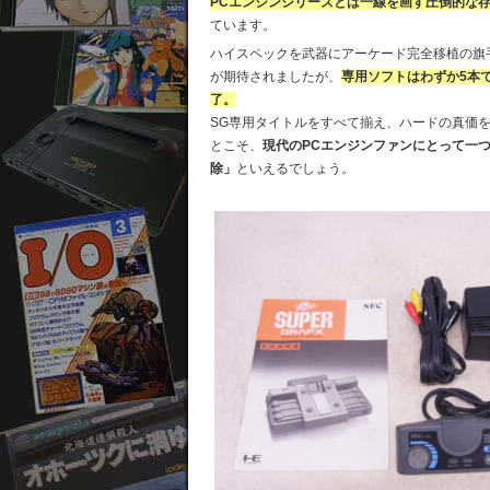
PCエンジンシリーズとは一線を画す圧倒的な
ています。
ハイスペックを武器にアーケード完全移植の旗
が期待されましたが、
専用ソフトはわずか5本
了。
SG専用タイトルをすべて揃え、ハードの真価
とこそ、
現代のPCエンジンファンにとって一
除」
といえるでしょう。