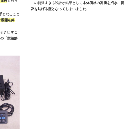
存在感
を放っ
この贅沢すぎる設計が結果として
本体価格の高騰を招き、普
及を妨げる壁となってしまいました。
手となること
で展開を終
を引き出すこ
つの「実績解