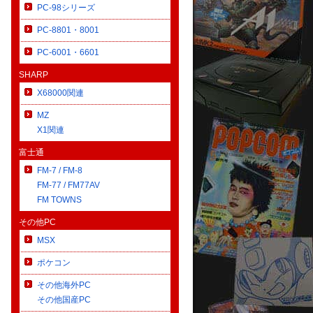
PC-98シリーズ
PC-8801・8001
PC-6001・6601
SHARP
X68000関連
MZ
X1関連
富士通
FM-7 / FM-8
FM-77 / FM77AV
FM TOWNS
その他PC
MSX
ポケコン
その他海外PC
その他国産PC