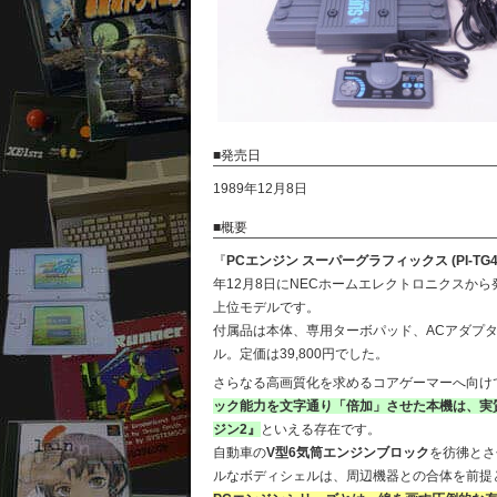
■発売日
1989年12月8日
■概要
『
PCエンジン スーパーグラフィックス (PI-TG4
年12月8日にNECホームエレクトロニクスか
上位モデルです。
付属品は本体、専用ターボパッド、ACアダプタ
ル。定価は39,800円でした。
さらなる高画質化を求めるコアゲーマーへ向け
ック能力を文字通り「倍加」させた本機は、実
ジン2』
といえる存在です。
自動車の
V型6気筒エンジンブロック
を彷彿とさ
ルなボディシェルは、周辺機器との合体を前提