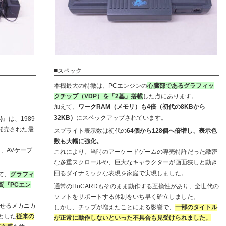
■スペック
本機最大の特徴は、PCエンジンの
心臓部であるグラフィッ
クチップ（VDP）を「2基」搭載
した点にあります。
加えて、
ワークRAM（メモリ）も4倍（初代の8KBから
32KB）
にスペックアップされています。
)
』は、1989
ら発売された最
スプライト表示数は初代の
64個から128個へ倍増し、表示色
数も大幅に強化。
、AVケーブ
これにより、当時のアーケードゲームの専売特許だった緻密
な多重スクロールや、巨大なキャラクターが画面狭しと動き
回るダイナミックな表現を家庭で実現しました。
て、
グラフィ
質『PCエン
通常のHuCARDもそのまま動作する互換性があり、全世代の
ソフトをサポートする体制をいち早く確立しました。
せるメカニカ
しかし、チップが増えたことによる影響で、
一部のタイトル
とした
従来の
が正常に動作しないといった不具合も見受けられました。