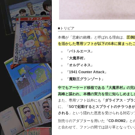
■トリビア
本機が「悲劇の銘機」と呼ばれる理由は、
圧倒
を活かした専用ソフトが以下の5本に留まった
『
バトルエース
』
『
大魔界村
』
『
オルディネス
』
『
1941 Counter Attack
』
『
魔動王グランゾート
』
中でもアーケード移植である『大魔界村』の完
高峰と謳われ、本機の実力を世に知らしめまし
また、専用ソフト以外にも『
ダライアス・プラ
に、「
SGで起動するとスプライトのチラつき
される
」という隠れた恩恵を受けられる対応ソ
別売りのアダプターを用いた『
CD-ROM2
』と
と合わせて、ファンの間では語り草となってい