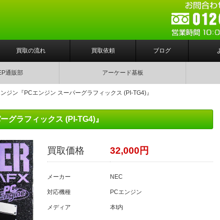
買取の流れ
買取依頼
ブログ
EP通販部
アーケード基板
エンジン『PCエンジン スーパーグラフィックス (PI-TG4)』
グラフィックス (PI-TG4)』
買取価格
32,000円
メーカー
NEC
対応機種
PCエンジン
メディア
本t内