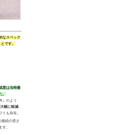
的なスペック
ことです。
成度は当時最
た。
ス
』のよう
が大幅に軽減
フトも存在。
の接続の歪さ
ます。