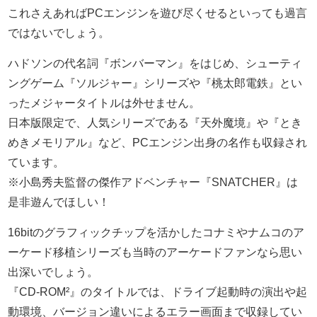
これさえあればPCエンジンを遊び尽くせるといっても過言
ではないでしょう。
ハドソンの代名詞『ボンバーマン』をはじめ、シューティ
ングゲーム『ソルジャー』シリーズや『桃太郎電鉄』とい
ったメジャータイトルは外せません。
日本版限定で、人気シリーズである『天外魔境』や『とき
めきメモリアル』など、PCエンジン出身の名作も収録され
ています。
※小島秀夫監督の傑作アドベンチャー『SNATCHER』は
是非遊んでほしい！
16bitのグラフィックチップを活かしたコナミやナムコのア
ーケード移植シリーズも当時のアーケードファンなら思い
出深いでしょう。
『CD-ROM²』のタイトルでは、ドライブ起動時の演出や起
動環境、バージョン違いによるエラー画面まで収録してい