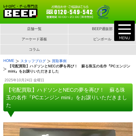
店舗一覧
BEEP通販部
アーケード基板
ピンボール
コラム
HOME
スタッフブログ
買取事例
【宅配買取】ハドソンとNECの夢を再び！ 蘇る珠玉の名作『PCエンジン
mini』をお譲りいただきました
2025年10月24日 金曜日
【宅配買取】ハドソンとNECの夢を再び！ 蘇る珠
玉の名作『PCエンジン mini』をお譲りいただきまし
た