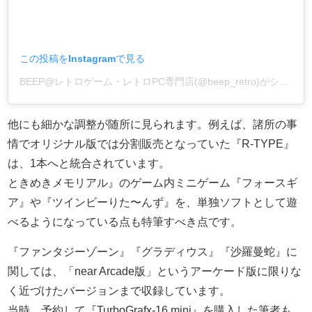
この投稿をInstagramで見る
BEEP@レトロゲーム・レトロPC専門店(@beep_retro)がシェアした投稿
他にも細かな調整が随所に見られます。例えば、諸所の事
情でオリジナル版では分割販売となっていた『R-TYPE』
は、1本へと統合されています。
ときめきメモリアル』のゲーム内ミニゲーム『フォースギ
ア』や『ツインビーりた〜んず』を、単独ソフトとして遊
べるようになっている点も特筆すべき点です。
『ファンタジーゾーン』『グラディウス』『沙羅曼蛇』に
関しては、「near Arcade版」というアーケード版に限りな
く近づけたバージョンまで収録しています。
当時、予約して『TurboGrafx-16 mini』を購入した筆者も、