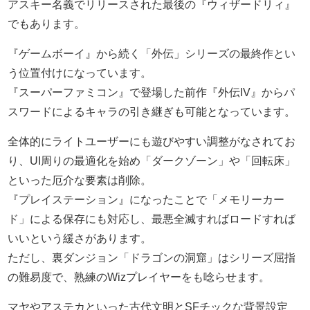
アスキー名義でリリースされた最後の『ウィザードリィ』
でもあります。
『ゲームボーイ』から続く「外伝」シリーズの最終作とい
う位置付けになっています。
『スーパーファミコン』で登場した前作『外伝IV』からパ
スワードによるキャラの引き継ぎも可能となっています。
全体的にライトユーザーにも遊びやすい調整がなされてお
り、UI周りの最適化を始め「ダークゾーン」や「回転床」
といった厄介な要素は削除。
『プレイステーション』になったことで「メモリーカー
ド」による保存にも対応し、最悪全滅すればロードすれば
いいという緩さがあります。
ただし、裏ダンジョン「ドラゴンの洞窟」はシリーズ屈指
の難易度で、熟練のWizプレイヤーをも唸らせます。
マヤやアステカといった古代文明とSFチックな背景設定