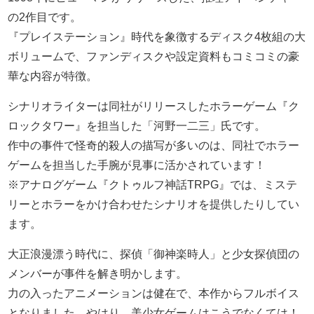
の2作目です。
『プレイステーション』時代を象徴するディスク4枚組の大
ボリュームで、ファンディスクや設定資料もコミコミの豪
華な内容が特徴。
シナリオライターは同社がリリースしたホラーゲーム『ク
ロックタワー』を担当した「河野一二三」氏です。
作中の事件で怪奇的殺人の描写が多いのは、同社でホラー
ゲームを担当した手腕が見事に活かされています！
※アナログゲーム『クトゥルフ神話TRPG』では、ミステ
リーとホラーをかけ合わせたシナリオを提供したりしてい
ます。
大正浪漫漂う時代に、探偵「御神楽時人」と少女探偵団の
メンバーが事件を解き明かします。
力の入ったアニメーションは健在で、本作からフルボイス
となりました。やはり、美少女ゲームはこうでなくては！