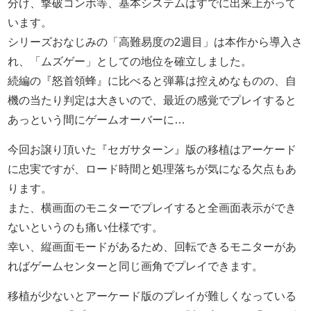
分け、撃破コンボ等、基本システムはすでに出来上がって
います。
シリーズおなじみの「高難易度の2週目」は本作から導入さ
れ、「ムズゲー」としての地位を確立しました。
続編の『怒首領蜂』に比べると弾幕は控えめなものの、自
機の当たり判定は大きいので、最近の感覚でプレイすると
あっという間にゲームオーバーに…
今回お譲り頂いた『セガサターン』版の移植はアーケード
に忠実ですが、ロード時間と処理落ちが気になる欠点もあ
ります。
また、横画面のモニターでプレイすると全画面表示ができ
ないというのも痛い仕様です。
幸い、縦画面モードがあるため、回転できるモニターがあ
ればゲームセンターと同じ画角でプレイできます。
移植が少ないとアーケード版のプレイが難しくなっている