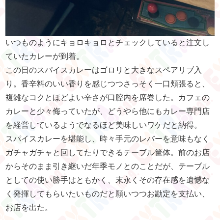
いつものようにキョロキョロとチェックしていると注文し
ていたカレーが到着。
この日のスパイスカレーはゴロリと大きなスペアリブ入
り。香辛料のいい香りを感じつつさっそく一口頬張ると、
複雑なコクとほどよい辛さが口腔内を席巻した。カフェの
カレーと少々侮っていたが、どうやら他にもカレー専門店
を経営しているようでなるほど美味しいワケだと納得。
スパイスカレーを堪能し、時々手元のレバーを意味もなく
ガチャガチャと回してたりできるテーブル筐体。前のお店
からそのまま引き継いだ年季モノとのことだが、テーブル
としての使い勝手はともかく、末永くその存在感を遺憾な
く発揮してもらいたいものだと願いつつお勘定を支払い、
お店を出た。