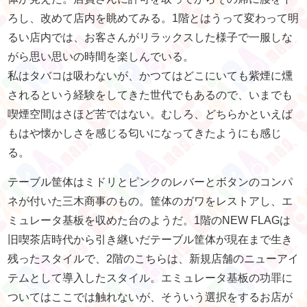
ろし、改めて店内を眺めてみる。1階とはうって変わって明
るい店内では、お客さんがリラックスした様子で一服しな
がら思い思いの時間を楽しんでいる。
私はタバコは吸わないが、かつてはどこにいても紫煙に燻
されるという経験をしてきた世代でもあるので、いまでも
喫煙空間はさほど苦ではない。むしろ、どちらかといえば
もはや懐かしさを感じる匂いになってきたようにも感じ
る。
テーブル筐体はミドリとピンクのレバーとボタンのコンパ
ネが付いた三木商事のもの。筐体のガワをレストアし、エ
ミュレータ基板を収めた台のようだ。1階のNEW FLAGは
旧喫茶店時代から引き継いだテーブル筐体が現在まで生き
残ったスタイルで、2階のこちらは、新規店舗のニューアイ
テムとして導入したスタイル。エミュレータ基板の功罪に
ついてはここでは触れないが、そういう選択をするお店が