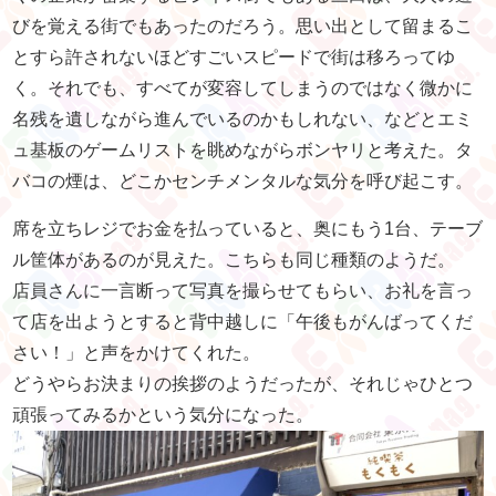
びを覚える街でもあったのだろう。思い出として留まるこ
とすら許されないほどすごいスピードで街は移ろってゆ
く。それでも、すべてが変容してしまうのではなく微かに
名残を遺しながら進んでいるのかもしれない、などとエミ
ュ基板のゲームリストを眺めながらボンヤリと考えた。タ
バコの煙は、どこかセンチメンタルな気分を呼び起こす。
席を立ちレジでお金を払っていると、奥にもう1台、テーブ
ル筐体があるのが見えた。こちらも同じ種類のようだ。
店員さんに一言断って写真を撮らせてもらい、お礼を言っ
て店を出ようとすると背中越しに「午後もがんばってくだ
さい！」と声をかけてくれた。
どうやらお決まりの挨拶のようだったが、それじゃひとつ
頑張ってみるかという気分になった。