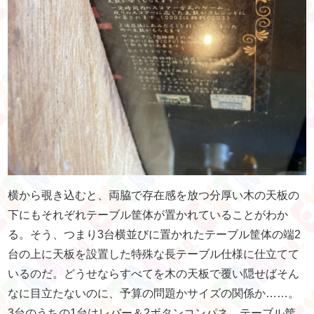
横から覗き込むと、両脇で存在感を放つ分厚い木の天板の
下にもそれぞれテーブル筐体が置かれていることがわか
る。そう、つまり3台横並びに置かれたテーブル筐体の端2
台の上に天板を設置した特殊な長テーブル仕様に仕立てて
いるのだ。どうせならすべてを木の天板で覆い隠せばそん
なに目立たないのに、予算の問題かサイズの関係か……。
3台のうちの1台はレバー＆2ボタンコンパネ。テーブル筐