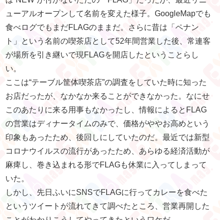
ューアルオープンして名前を変えた様子。GoogleMapでも
食べログでもまだFLAGのままだ。さらに昔は「ペナン
ト」という名前の喫茶店として52年間営業した後、常連客
が場所を引き継いで現FLAGを開店したということらし
い。
ここは“テーブル筐体喫茶店”の調査をしていた時に知った
お店だったが、なかなか来ることができなかった。なにせ
このあたりに来る用事もなかったし、情報によるとFLAG
の営業はディナータイムのみで、価格がややお高めという
印象もあったため、後回しにしていたのだ。最近では新型
コロナウイルスの流行があったため、あらゆる経済活動が
麻痺し、巻き込まれる形でFLAGも休業に入ってしまって
いた。
しかし、
先日ふいにSNSでFLAGに行ってカレーを食べた
というツイートが流れてきて調べたところ、営業再開した
ことがわかりこうしてやってきたというワケだ。