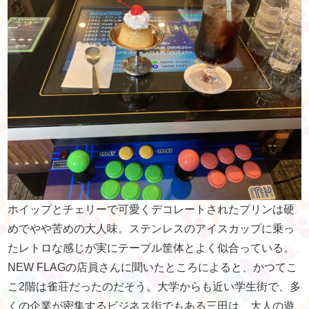
ホイップとチェリーで可愛くデコレートされたプリンは硬
めでやや苦めの大人味。ステンレスのアイスカップに乗っ
たレトロな感じが実にテーブル筐体とよく似合っている。
NEW FLAGの店員さんに聞いたところによると、かつてこ
こ2階は雀荘だったのだそう。大学からも近い学生街で、多
くの企業が密集するビジネス街でもある三田は、大人の遊