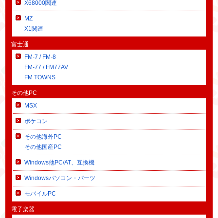
X68000関連
MZ
X1関連
富士通
FM-7 / FM-8
FM-77 / FM77AV
FM TOWNS
その他PC
MSX
ポケコン
その他海外PC
その他国産PC
Windows他PC/AT、互換機
Windowsパソコン・パーツ
モバイルPC
電子楽器