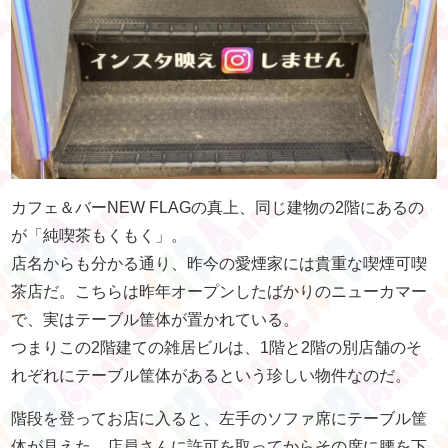
カフェ＆バーNEW FLAGの真上、同じ建物の2階にあるの
が「純喫茶もくもく」。
店名からも分かる通り、昨今の愛煙家には貴重な喫煙可喫
茶店だ。こちらは昨年オープンしたばかりのニューカマー
で、実はテーブル筐体が置かれている。
つまりこの2階建ての雑居ビルは、1階と2階の別店舗のそ
れぞれにテーブル筐体があるという珍しい物件なのだ。
階段を登ってお店に入ると、左手のソファ席にテーブル筐
体が見えた。店員さんに許可を取ってからその席に腰を下