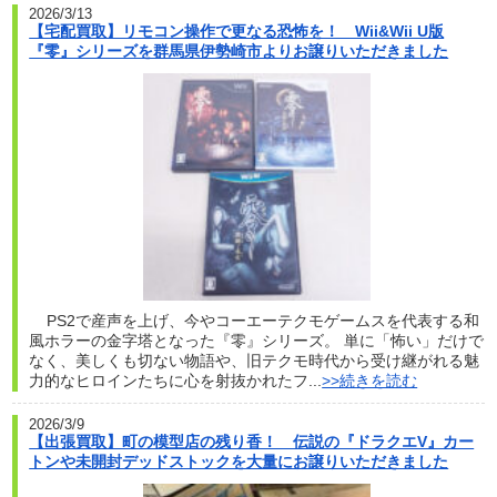
2026/3/13
【宅配買取】リモコン操作で更なる恐怖を！ Wii&Wii U版
『零』シリーズを群馬県伊勢崎市よりお譲りいただきました
PS2で産声を上げ、今やコーエーテクモゲームスを代表する和
風ホラーの金字塔となった『零』シリーズ。 単に「怖い」だけで
なく、美しくも切ない物語や、旧テクモ時代から受け継がれる魅
力的なヒロインたちに心を射抜かれたフ...
>>続きを読む
2026/3/9
【出張買取】町の模型店の残り香！ 伝説の『ドラクエV』カー
トンや未開封デッドストックを大量にお譲りいただきました