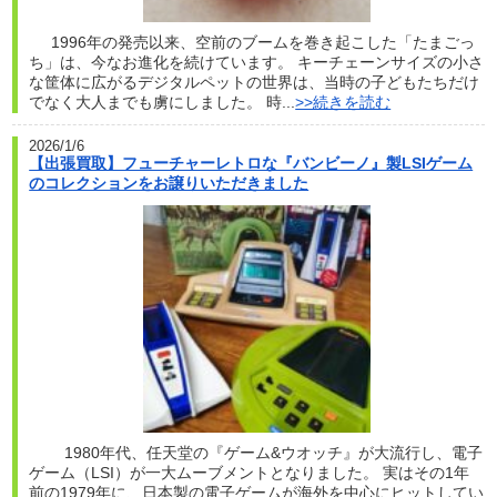
1996年の発売以来、空前のブームを巻き起こした「たまごっ
ち」は、今なお進化を続けています。 キーチェーンサイズの小さ
な筐体に広がるデジタルペットの世界は、当時の子どもたちだけ
でなく大人までも虜にしました。 時...
>>続きを読む
2026/1/6
【出張買取】フューチャーレトロな『バンビーノ』製LSIゲーム
のコレクションをお譲りいただきました
1980年代、任天堂の『ゲーム&ウオッチ』が大流行し、電子
ゲーム（LSI）が一大ムーブメントとなりました。 実はその1年
前の1979年に、日本製の電子ゲームが海外を中心にヒットしてい