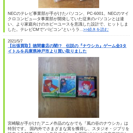
NECのテレビ事業部が手がけたパソコン、PC-6001。NECのマイ
クロコンピュ―タ事業部が開発していた従来のパソコンとは違
い、より家庭向けのホビーユースを意識した設計で、ヒットしま
した。テレビCMで“パピコン”というラ...
>>続きを読む
2021/5/7
【出張買取】徳間書店の闇!? 伝説の『ナウシカ』ゲーム全3タ
イトルを兵庫県神戸市より買い取りました
宮崎駿が手がけたアニメ作品のなかでも『風の谷のナウシカ』は
特別です。 国内外でさまざまな賞を獲得し、スタジオ・ジブリを