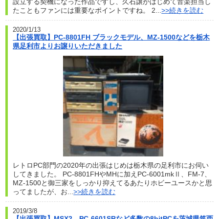
設立する契機になった作品ですし、久石譲がはじめて音楽担当し
たこともファンには重要なポイントですね。 2...
>>続きを読む
2020/1/13
【出張買取】PC-8801FH ブラックモデル、MZ-1500などを栃木
県足利市よりお譲りいただきました
レトロPC部門の2020年の出張はじめは栃木県の足利市にお伺い
してきました。 PC-8801FHやMHに加えPC-6001mkⅡ、FM-7、
MZ-1500と御三家をしっかり抑えてるあたりホビーユースかと思
ってましたが、お...
>>続きを読む
2019/3/8
【出張買取】MSX2、PC-6601SRなど多数の8bitPCを茨城県筑西