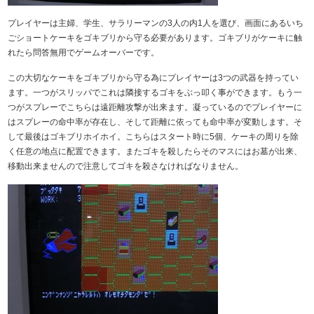
プレイヤーは主婦、学生、サラリーマンの3人の内1人を選び、画面にあるいち
ごショートケーキをゴキブリから守る必要があります。ゴキブリがケーキに触
れたら問答無用でゲームオーバーです。
この大切なケーキをゴキブリから守る為にプレイヤーは3つの武器を持ってい
ます。一つがスリッパでこれは隣接するゴキをぶっ叩く事ができます。もう一
つがスプレーでこちらは遠距離攻撃が出来ます。凝っているのでプレイヤーに
はスプレーの命中率が存在し、そして距離に依っても命中率が変動します。そ
して最後はゴキブリホイホイ。こちらはスタート時に5個、ケーキの周りを除
く任意の地点に配置できます。またゴキを殺したらそのマスにはお墓が出来、
移動出来ませんので注意してゴキを殺さなければなりません。