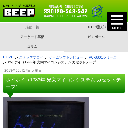
店舗一覧
BEEP通販部
アーケード基板
ピンボール
コラム
HOME
スタッフブログ
ゲームソフトレビュー
PC-8801シリーズ
ホイホイ（1983年 光栄マイコンシステム カセットテープ）
2013年12月17日 火曜日
ホイホイ（1983年 光栄マイコンシステム カセットテ
ープ）