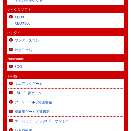
ネオジオポケット
マイクロソフト
XBOX
XBOX360
バンダイ
ワンダースワン
たまごっち
Panasonic
3DO
その他
マニアックゲーム
LSI・FL管ゲーム
アーケード/PC関連書籍
家庭用ゲーム関連書籍
ゲームミュージックCD・サントラ
レトロ家電