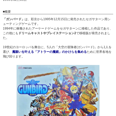
■概要
「ガンバード」
は、彩京から1995年12月15日に発売されたセガサターン用シ
ューティングゲームです。
1994年に稼働されたアーケードゲームをセガサターンに移植した作品であり、
この他にも
ドリームキャストやプレイステーション2
で移植版が発売されまし
た。
19世紀のヨーロッパを舞台に、5人の「大空の冒険者(ガンバード)」から1人を
選び、
魔願いを叶える「アトラーの魔鏡」のかけらを集める
ために世界各地を
飛び回ります。