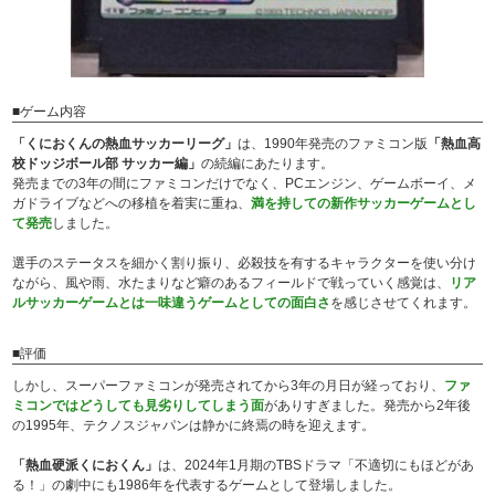
■ゲーム内容
「くにおくんの熱血サッカーリーグ」
は、1990年発売のファミコン版
「熱血高
校ドッジボール部 サッカー編」
の続編にあたります。
発売までの3年の間にファミコンだけでなく、PCエンジン、ゲームボーイ、メ
ガドライブなどへの移植を着実に重ね、
満を持しての新作サッカーゲームとし
て発売
しました。
選手のステータスを細かく割り振り、必殺技を有するキャラクターを使い分け
ながら、風や雨、水たまりなど癖のあるフィールドで戦っていく感覚は、
リア
ルサッカーゲームとは一味違うゲームとしての面白さ
を感じさせてくれます。
■評価
しかし、スーパーファミコンが発売されてから3年の月日が経っており、
ファ
ミコンではどうしても見劣りしてしまう面
がありすぎました。発売から2年後
の1995年、テクノスジャパンは静かに終焉の時を迎えます。
「熱血硬派くにおくん」
は、2024年1月期のTBSドラマ「不適切にもほどがあ
る！」の劇中にも1986年を代表するゲームとして登場しました。