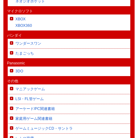
ネオジオポケット
マイクロソフト
XBOX
XBOX360
バンダイ
ワンダースワン
たまごっち
Panasonic
3DO
その他
マニアックゲーム
LSI・FL管ゲーム
アーケード/PC関連書籍
家庭用ゲーム関連書籍
ゲームミュージックCD・サントラ