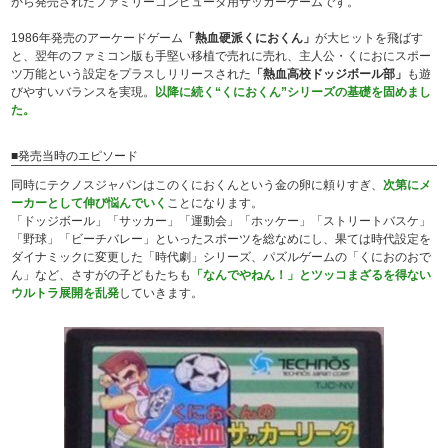
から発売されたファミリーコンピュータ用サッカーゲームです。
1986年発売のアーケードゲーム
「熱血硬派くにおくん」
が大ヒットを飛ばす
と、翌年のファミコン版も手堅い移植で売れに売れ、主人公・くにおにスポー
ツ万能という設定をプラスしリリースされた
「熱血高校ドッジボール部」
も遊
びやすいバランスを実現。
以降に続く“くにおくん”シリーズの基礎を固めまし
た。
■発売当時のエピソード
同時にテクノスジャパンはこのくにおくんという金の卵に頼りすぎ、
次第にメ
ーカーとして伸び悩んでいく
ことになります。
「ドッジボール」「サッカー」「運動会」「ホッケー」「ストリートバスケ」
「野球」「ビーチバレー」といったスポーツを総なめにし、果ては時代設定を
ダイナミックに変更した「時代劇」シリーズ、パズルゲームの「くにおのおで
ん」など、さすがの子どもたちも
「なんでやねん！」とツッコまざるを得ない
ウルトラ展開を乱発
していきます。