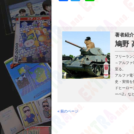
著者紹介
鳩野 
フリーラン
～アルファ電
至る。
アルファ電
史・実情を
ドヒーロー
ーベ2』な
« 前のページ