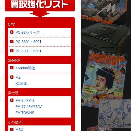
NEC
PC-98シリーズ
PC-8801・8001
PC-6001・6601
SHARP
X68000関連
MZ
X1関連
富士通
FM-7 / FM-8
FM-77 / FM77AV
FM TOWNS
その他PC
MSX