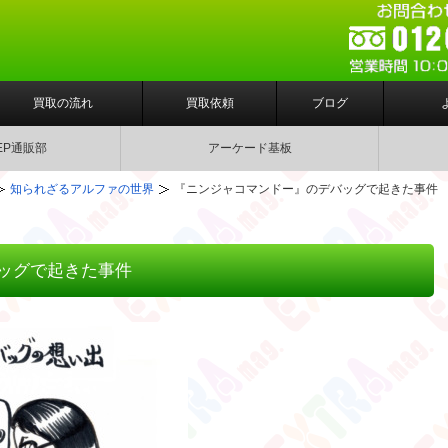
買取の流れ
買取依頼
ブログ
EP通販部
アーケード基板
知られざるアルファの世界
『ニンジャコマンドー』のデバッグで起きた事件
ッグで起きた事件