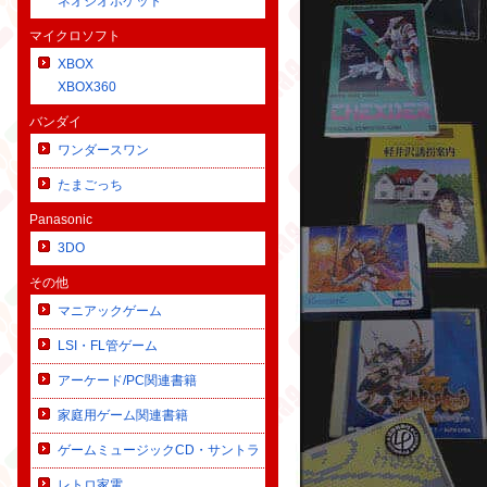
ネオジオポケット
マイクロソフト
XBOX
XBOX360
バンダイ
ワンダースワン
たまごっち
Panasonic
3DO
その他
マニアックゲーム
LSI・FL管ゲーム
アーケード/PC関連書籍
家庭用ゲーム関連書籍
ゲームミュージックCD・サントラ
レトロ家電