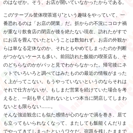
のはなぜか。そう、お店が開いていなかったからである。
この“テーブル筐体喫茶巡り”という趣味をやっていて、一
番恐れるのは「お店の閉業」だ。折からの不況にコロナ禍
が重なり飲食店の閉店が後を絶たない現在、訪れたがすで
にお店を畳んでいたということは数知れず。お店の外観か
らは単なる定休なのか、それともやめてしまったのか判断
がつかないケースも多い。前回訪れた飯能の喫茶店も、そ
のどちらなのかがパッと見でわからなかった。帰宅後にネ
ットでいろいろと調べてはみたものの最近の情報がまった
く上がってこない。もうやっていないというのならそれは
それで仕方がないが、もしまだ営業を続けていた場合を考
えると、一刻も早く訪れないといつ本当に閉店してしまわ
ないとも限らない……。
そんな強迫観念にも似た感情が心のなかで渦を巻き、居て
も立ってもいられなくなって、またしても飯能くんだりま
でやってきてしまったというワケだ。宿題を残したままで