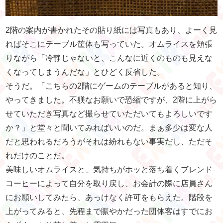
2階の案内が書かれたその貼り紙には写真もあり、よーく見
ればそこにテーブル筐体も写っていた。オムライスを頬張
りながら「冷静じゃないと、こんなに近くのものも見えな
くなってしまうんだな」とひどく反省した。
そうだ。「こちらの2階にゲームのテーブルがあると知り、
やってきました。不躾なお願いで恐縮ですが、2階に上がら
せていただき写真など撮らせていただいてもよろしいです
か？」と堂々と聞いてみればいいのだ。まぁ多少は変な人
だと思われるだろうがそれは紛れもない事実だし、ただそ
れだけのことだ。
美味しいオムライスと、気持ちがホッと落ち着くブレンド
コーヒーによって自分を取り戻し、お会計の際に店員さん
にお願いしてみたら、あっけなく許可をもらえた。階段を
上がってみると、先程まで賑やかだった団体客はすでにお