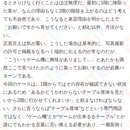
るとさりげなく行くことはほぼ無理だ。最初に1階に陣取っ
た客が、なんの理由もなく2階の階段を上がるのはどう考え
ても不自然であり、こうなると来店理由を明かした上で
「お願いですから見せてください」と頼む以外、方法がな
い。
正直言えば気が重い。こうした場合は基本的に、写真撮影
の許可と掲載をなるべく端的に伝えるのが常なのだが、
「こういうゲーム機に興味がありまして…」とあたかも偶
然ここで見つけたかのように装ってお願いするのが必勝パ
ターンである。
今回のケースは、1階からではその存在が確認できない状況
にあるため「あるかどうかわからないテーブル筐体を見た
いから2階に行かせてくれまいか」と頼まなければならな
い。さらに言うならば“テーブル筐体”などという専門用語
ではなく、“ゲーム機”とか“ゲームが出来るるテーブル”とか
誰にでもわかる言葉に言い換える必要があり、一層面倒く