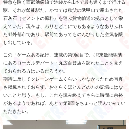
特急を除く西武池袋線で池袋から1本で最も遠くまで行ける
駅、それが飯能駅だ。かつては秩父の武甲山で産出された
石灰石（セメントの原料）を運ぶ貨物輸送の拠点として栄
えていた。現在は、わりとどこにでもあるようなありふれ
た郊外都市であり、駅前であってものんびりした空気を醸
し出している。
この「ゲームある紀行」連載の第9回目で、JR東飯能駅隣
にあるローカルデパート・丸広百貨店を訪れたことを覚え
ておられる方はいるだろうか。
期待に反してクレーンゲームくらいしかなかったため写真
も掲載されておらず、おそらくほとんどの方の記憶にはな
いことと思う。もし、これを読み終えてさらに時間に余裕
があるようであれば、あとで第9回をちょっと読んでみてい
ただきたい。