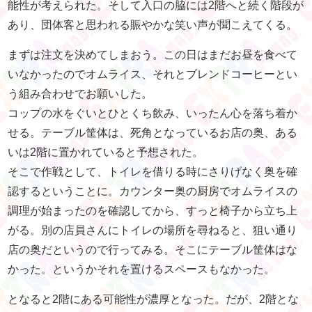
能性が考えられた。そして入口の脇には2階へと続く階段が
あり、団体客と思われる賑やかな笑い声が聞こえてくる。
まずは注文を決めてしまおう。この日はまだお昼を食べて
いなかったのでオムライス、それとブレンドコーヒーとい
う組み合わせでお願いした。
コップの水をぐいとひとくち飲み、いったん心を落ち着か
せる。テーブル筐体は、死角となっているお店の奥、ある
いは2階に置かれていると予想された。
そこで作戦として、トイレを借りる時にさりげなく奥を確
認するということに。カウンター奥の厨房でオムライスの
調理が始まったのを確認してから、すっと椅子から立ち上
がる。別の店員さんにトイレの場所を尋ねると、狙い通り
店の奥だというので行ってみる。そこにテーブル筐体はな
かった。というかそれを置けるスペースもなかった。
となると2階にある可能性が濃厚となった。だが、2階とな