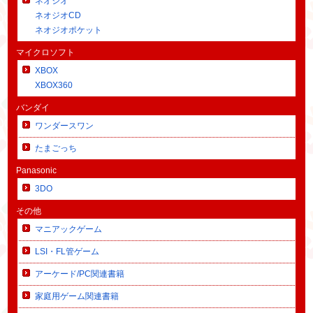
ネオジオ
ネオジオCD
ネオジオポケット
マイクロソフト
XBOX
XBOX360
バンダイ
ワンダースワン
たまごっち
Panasonic
3DO
その他
マニアックゲーム
LSI・FL管ゲーム
アーケード/PC関連書籍
家庭用ゲーム関連書籍