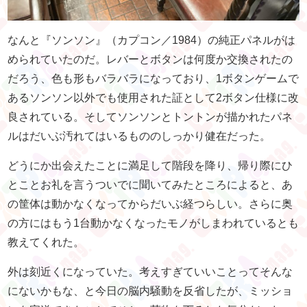
なんと『ソンソン』（カプコン／1984）の純正パネルがは
められていたのだ。レバーとボタンは何度か交換されたの
だろう、色も形もバラバラになっており、1ボタンゲームで
あるソンソン以外でも使用された証として2ボタン仕様に改
良されている。そしてソンソンとトントンが描かれたパネ
ルはだいぶ汚れてはいるもののしっかり健在だった。
どうにか出会えたことに満足して階段を降り、帰り際にひ
とことお礼を言うついでに聞いてみたところによると、あ
の筐体は動かなくなってからだいぶ経つらしい。さらに奥
の方にはもう1台動かなくなったモノがしまわれているとも
教えてくれた。
外は刻近くになっていた。考えすぎていいことってそんな
にないかもな、と今日の脳内騒動を反省したが、ミッショ