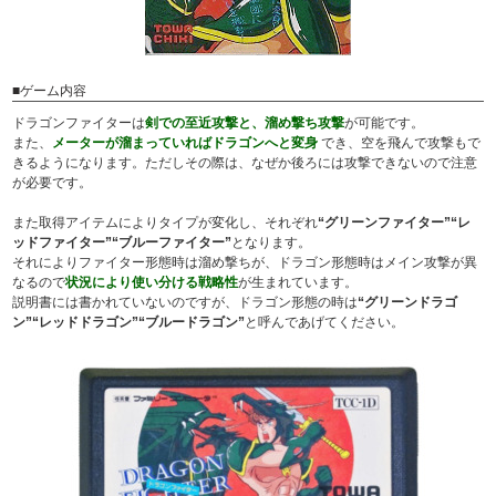
■ゲーム内容
ドラゴンファイターは
剣での至近攻撃と、溜め撃ち攻撃
が可能です。
また、
メーターが溜まっていればドラゴンへと変身
でき、空を飛んで攻撃もで
きるようになります。ただしその際は、なぜか後ろには攻撃できないので注意
が必要です。
また取得アイテムによりタイプが変化し、それぞれ
“グリーンファイター”“レ
ッドファイター”“ブルーファイター”
となります。
それによりファイター形態時は溜め撃ちが、ドラゴン形態時はメイン攻撃が異
なるので
状況により使い分ける戦略性
が生まれています。
説明書には書かれていないのですが、ドラゴン形態の時は
“グリーンドラゴ
ン”“レッドドラゴン”“ブルードラゴン”
と呼んであげてください。