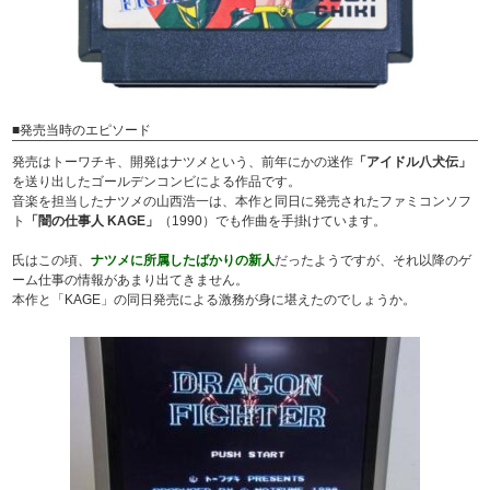
■発売当時のエピソード
発売はトーワチキ、開発はナツメという、前年にかの迷作
「アイドル八犬伝」
を送り出したゴールデンコンビによる作品です。
音楽を担当したナツメの山西浩一は、本作と同日に発売されたファミコンソフ
ト
「闇の仕事人 KAGE」
（1990）でも作曲を手掛けています。
氏はこの頃、
ナツメに所属したばかりの新人
だったようですが、それ以降のゲ
ーム仕事の情報があまり出てきません。
本作と「KAGE」の同日発売による激務が身に堪えたのでしょうか。