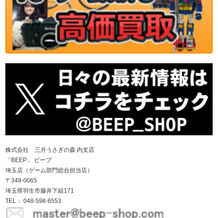
株式会社 三月うさぎの森 内支店
「BEEP」 ビープ
埼玉店（ゲーム部門総合担当店）
〒348-0065
埼玉県羽生市藤井下組171
TEL： 048-598-6553