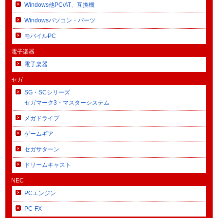
Windows他PC/AT、互換機
Windowsパソコン・パーツ
モバイルPC
電子楽器
電子楽器
セガ
SG・SCシリーズ
セガマーク3・マスターシステム
メガドライブ
ゲームギア
セガサターン
ドリームキャスト
NEC
PCエンジン
PC-FX