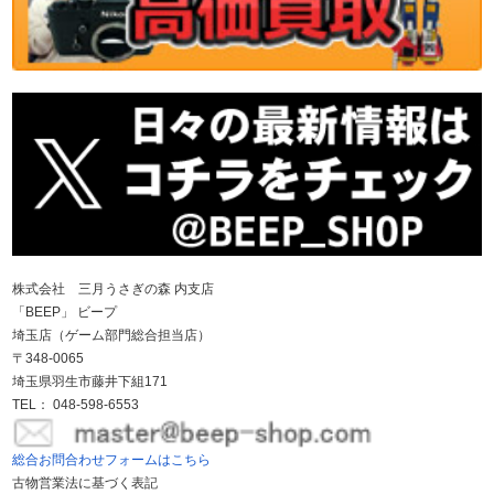
株式会社 三月うさぎの森 内支店
「BEEP」 ビープ
埼玉店（ゲーム部門総合担当店）
〒348-0065
埼玉県羽生市藤井下組171
TEL： 048-598-6553
総合お問合わせフォームはこちら
古物営業法に基づく表記