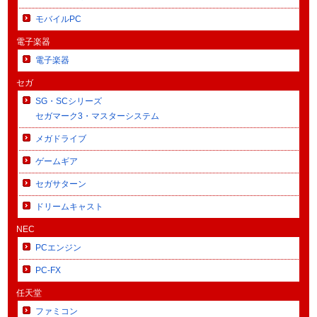
モバイルPC
電子楽器
電子楽器
セガ
SG・SCシリーズ
セガマーク3・マスターシステム
メガドライブ
ゲームギア
セガサターン
ドリームキャスト
NEC
PCエンジン
PC-FX
任天堂
ファミコン