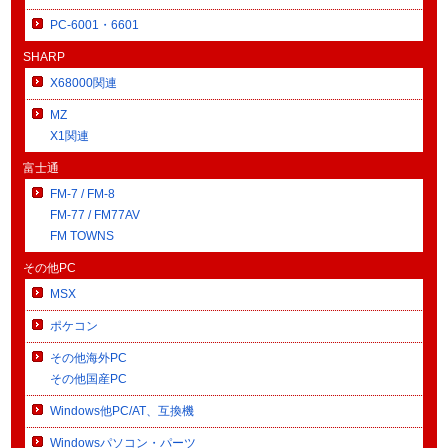
PC-6001・6601
SHARP
X68000関連
MZ
X1関連
富士通
FM-7 / FM-8
FM-77 / FM77AV
FM TOWNS
その他PC
MSX
ポケコン
その他海外PC
その他国産PC
Windows他PC/AT、互換機
Windowsパソコン・パーツ