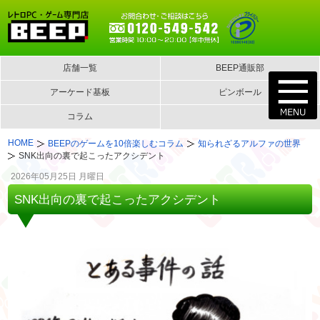
店舗一覧
BEEP通販部
アーケード基板
ピンボール
コラム
HOME
BEEPのゲームを10倍楽しむコラム
知られざるアルファの世界
SNK出向の裏で起こったアクシデント
2026年05月25日 月曜日
SNK出向の裏で起こったアクシデント