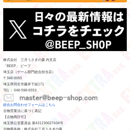
株式会社 三月うさぎの森 内支店
「BEEP」 ビープ
埼玉店（ゲーム部門総合担当店）
〒348-0065
埼玉県羽生市藤井下組171
TEL： 048-598-6553
総合お問合わせフォームはこちら
古物営業法に基づく表記
【古物商許可】
埼玉県公安委員会 第431230027434号
古物商名称：株式会社三月うさぎの森