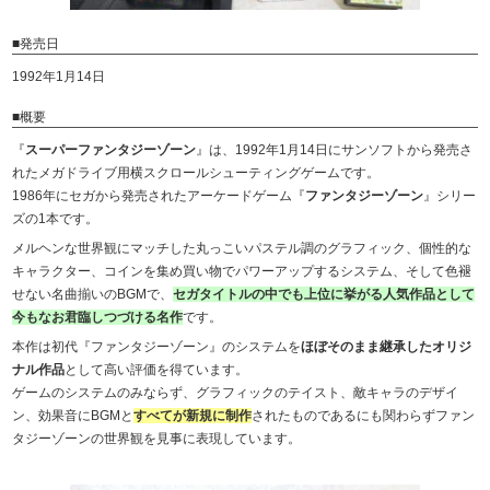
■発売日
1992年1月14日
■概要
『
スーパーファンタジーゾーン
』は、1992年1月14日にサンソフトから発売さ
れたメガドライブ用横スクロールシューティングゲームです。
1986年にセガから発売されたアーケードゲーム『
ファンタジーゾーン
』シリー
ズの1本です。
メルヘンな世界観にマッチした丸っこいパステル調のグラフィック、個性的な
キャラクター、コインを集め買い物でパワーアップするシステム、そして色褪
せない名曲揃いのBGMで、
セガタイトルの中でも上位に挙がる人気作品として
今もなお君臨しつづける名作
です。
本作は初代『ファンタジーゾーン』のシステムを
ほぼそのまま継承したオリジ
ナル作品
として高い評価を得ています。
ゲームのシステムのみならず、グラフィックのテイスト、敵キャラのデザイ
ン、効果音にBGMと
すべてが新規に制作
されたものであるにも関わらずファン
タジーゾーンの世界観を見事に表現しています。