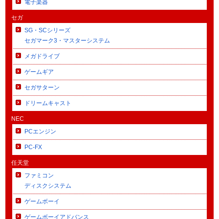
電子楽器
セガ
SG・SCシリーズ
セガマーク3・マスターシステム
メガドライブ
ゲームギア
セガサターン
ドリームキャスト
NEC
PCエンジン
PC-FX
任天堂
ファミコン
ディスクシステム
ゲームボーイ
ゲームボーイアドバンス