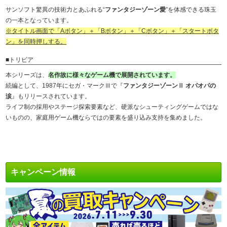
サンソフト驚異の技術力とあふれる“
ファンタジーゾーン愛
”を体感できる珠玉
の一本となっています。
※タイトル画面で「Aボタン」＋「Bボタン」＋「Cボタン」＋「スタートボタ
ン」を同時押しする。
■トリビア
本シリーズは、
名作故に様々なゲーム機で展開されています。
続編として、1987年にセガ・マークⅢで『
ファンタジーゾーンⅡ オパオパの
涙
』もリリースされています。
ライフ制の採用やステージ探索要素など、硬派なシューティングゲームではな
いものの、家庭用ゲーム機ならではの要素を盛り込み支持を集めました。
キャンペーン情報