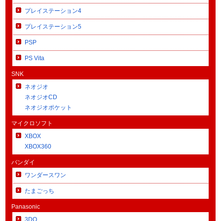
プレイステーション4
プレイステーション5
PSP
PS Vita
SNK
ネオジオ
ネオジオCD
ネオジオポケット
マイクロソフト
XBOX
XBOX360
バンダイ
ワンダースワン
たまごっち
Panasonic
3DO