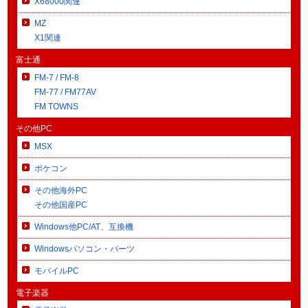
X68000関連
MZ
X1関連
富士通
FM-7 / FM-8
FM-77 / FM77AV
FM TOWNS
その他PC
MSX
ポケコン
その他海外PC
その他国産PC
Windows他PC/AT、互換機
Windowsパソコン・パーツ
モバイルPC
電子楽器