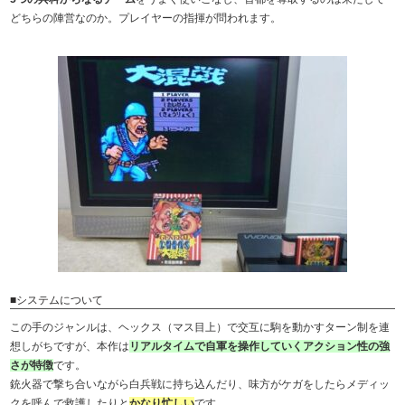
どちらの陣営なのか。プレイヤーの指揮が問われます。
■システムについて
この手のジャンルは、ヘックス（マス目上）で交互に駒を動かすターン制を連
想しがちですが、本作は
リアルタイムで自軍を操作していくアクション性の強
さが特徴
です。
銃火器で撃ち合いながら白兵戦に持ち込んだり、味方がケガをしたらメディッ
クを呼んで救護したりと
かなり忙しい
です。