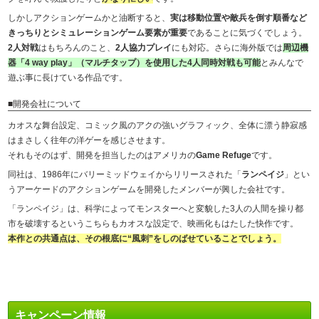
しかしアクションゲームかと油断すると、
実は移動位置や敵兵を倒す順番など
きっちりとシミュレーションゲーム要素が重要
であることに気づくでしょう。
2人対戦
はもちろんのこと、
2人協力プレイ
にも対応。さらに海外版では
周辺機
器「4 way play」（マルチタップ）を使用した4人同時対戦も可能
とみんなで
遊ぶ事に長けている作品です。
■開発会社について
カオスな舞台設定、コミック風のアクの強いグラフィック、全体に漂う静寂感
はまさしく往年の洋ゲーを感じさせます。
それもそのはず、開発を担当したのはアメリカの
Game Refuge
です。
同社は、1986年にバリーミッドウェイからリリースされた「
ランペイジ
」とい
うアーケードのアクションゲームを開発したメンバーが興した会社です。
「ランペイジ」は、科学によってモンスターへと変貌した3人の人間を操り都
市を破壊するというこちらもカオスな設定で、映画化もはたした快作です。
本作との共通点は、その根底に“風刺”をしのばせていることでしょう。
キャンペーン情報