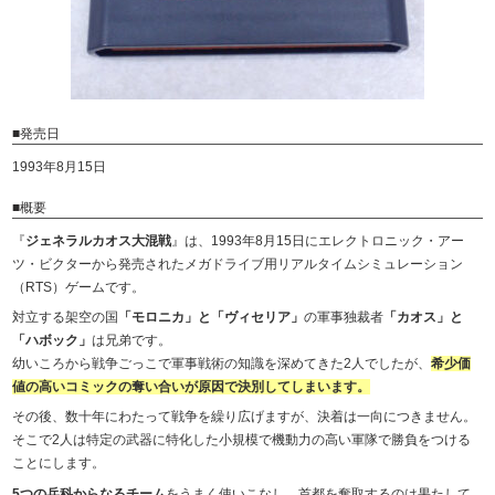
■発売日
1993年8月15日
■概要
『
ジェネラルカオス大混戦
』は、1993年8月15日にエレクトロニック・アー
ツ・ビクターから発売されたメガドライブ用リアルタイムシミュレーション
（RTS）ゲームです。
対立する架空の国
「モロニカ」と「ヴィセリア」
の軍事独裁者
「カオス」と
「ハボック」
は兄弟です。
幼いころから戦争ごっこで軍事戦術の知識を深めてきた2人でしたが、
希少価
値の高いコミックの奪い合いが原因で決別してしまいます。
その後、数十年にわたって戦争を繰り広げますが、決着は一向につきません。
そこで2人は特定の武器に特化した小規模で機動力の高い軍隊で勝負をつける
ことにします。
5つの兵科からなるチーム
をうまく使いこなし、首都を奪取するのは果たして