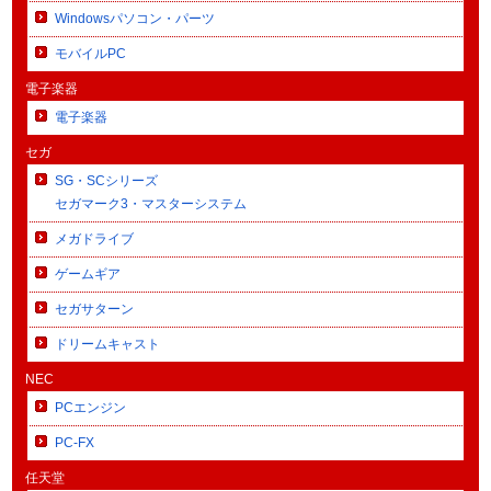
Windowsパソコン・パーツ
モバイルPC
電子楽器
電子楽器
セガ
SG・SCシリーズ
セガマーク3・マスターシステム
メガドライブ
ゲームギア
セガサターン
ドリームキャスト
NEC
PCエンジン
PC-FX
任天堂