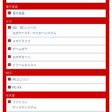
電子楽器
電子楽器
セガ
SG・SCシリーズ
セガマーク3・マスターシステム
メガドライブ
ゲームギア
セガサターン
ドリームキャスト
NEC
PCエンジン
PC-FX
任天堂
ファミコン
ディスクシステム