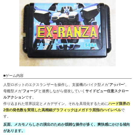
■ゲーム内容
人型ロボットのエクスランザーを操作し、支援機のバイク型メカ“
アッパー
”、
母艦型メカ“
フォージ
”と連携しながら侵攻していく
サイドビュー任意スクロー
ルアクション
です。
作り込まれた世界設定とメカデザイン、それを具現化するために
ハード限界の
2倍の発色数を実現した高精細グラフィックはメガドラ屈指のハイレベル
で
す。
反面、メカモノらしさの演出のためか煩雑な操作が多く、爽快感にかける傾向
があります。