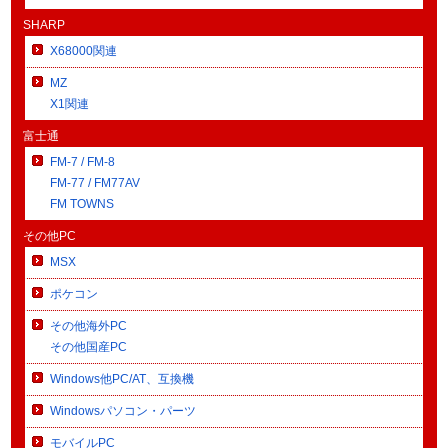
SHARP
X68000関連
MZ
X1関連
富士通
FM-7 / FM-8
FM-77 / FM77AV
FM TOWNS
その他PC
MSX
ポケコン
その他海外PC
その他国産PC
Windows他PC/AT、互換機
Windowsパソコン・パーツ
モバイルPC