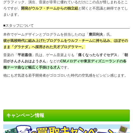
グラフィック、演出、音楽が非常に優れているだけにこの点が惜しまれるとこ
ろですが、
開発がウルフ・チームからの独立組
と聞くと不思議と納得できてし
まいます。
■スタッフについて
本作でゲームデザインとプログラムを担当したのは「
豊田利夫
」氏。
彼が高校時代に組み上げたプログラムをウルフ・チームに持ち込み、ほぼその
まま「グラナダ」へ採用された天才プログラマー。
音楽の「
平岩嘉信
」氏は、ゲーム音楽よりも「
痛くなったらすぐセデス
」「
朝
日がさんさんおはようさん
」などの
CMメロディや東京ディズニーランドの各
種テーマ曲など幅広く手掛ける才人
です。
他にも才気迸る若手開発者がゴロゴロいた時代の空気感をビシビシ感じます。
キャンペーン情報