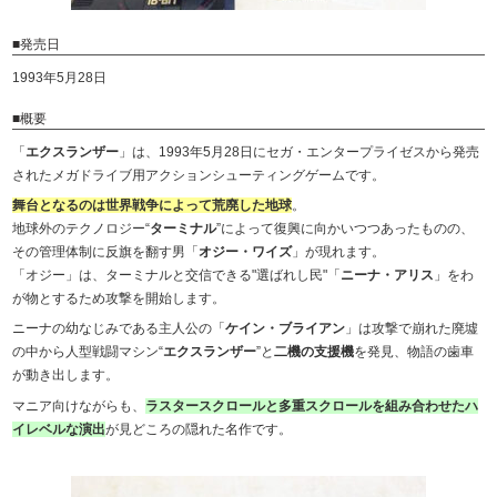
■発売日
1993年5月28日
■概要
「
エクスランザー
」は、1993年5月28日にセガ・エンタープライゼスから発売
されたメガドライブ用アクションシューティングゲームです。
舞台となるのは世界戦争によって荒廃した地球
。
地球外のテクノロジー“
ターミナル
”によって復興に向かいつつあったものの、
その管理体制に反旗を翻す男「
オジー・ワイズ
」が現れます。
「オジー」は、ターミナルと交信できる"選ばれし民"「
ニーナ・アリス
」をわ
が物とするため攻撃を開始します。
ニーナの幼なじみである主人公の「
ケイン・ブライアン
」は攻撃で崩れた廃墟
の中から人型戦闘マシン“
エクスランザー
”と
二機の支援機
を発見、物語の歯車
が動き出します。
マニア向けながらも、
ラスタースクロールと多重スクロールを組み合わせたハ
イレベルな演出
が見どころの隠れた名作です。