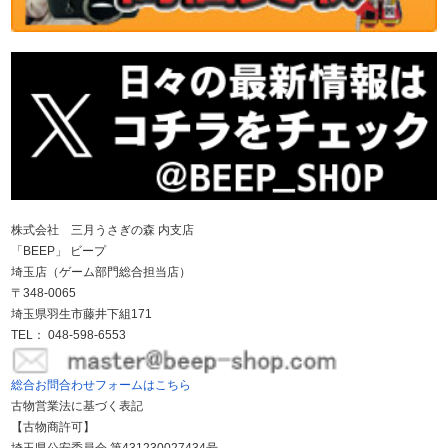
株式会社 三月うさぎの森 内支店
「BEEP」 ビープ
埼玉店（ゲーム部門総合担当店）
〒348-0065
埼玉県羽生市藤井下組171
TEL： 048-598-6553
総合お問合わせフォームはこちら
古物営業法に基づく表記
【古物商許可】
埼玉県公安委員会 第431230027434号