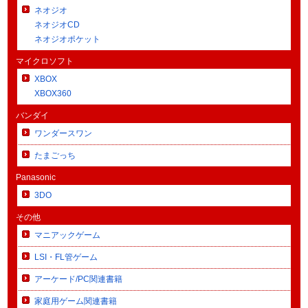
ネオジオ
ネオジオCD
ネオジオポケット
マイクロソフト
XBOX
XBOX360
バンダイ
ワンダースワン
たまごっち
Panasonic
3DO
その他
マニアックゲーム
LSI・FL管ゲーム
アーケード/PC関連書籍
家庭用ゲーム関連書籍