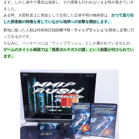
ます。しかし途中で通信は途絶し、その捜索も行われないまま時が過ぎていき
ました。
ある時、火星軌道上に突如として出現した正体不明の物体群は、
かつて送り出
した探査船の特徴も有していながら地球への攻撃を開始します。
窮地に陥った人類は特殊制圧戦闘機“
YSI・ウィップラッシュ
”を開発し反撃に打
って出るのです。
ちなみに、パッケージには「ウィップラッシュ」としか書かれていませんが、
ゲームのタイトル画面では「惑星ボルテガスの謎」という副題が付けられてい
ます。