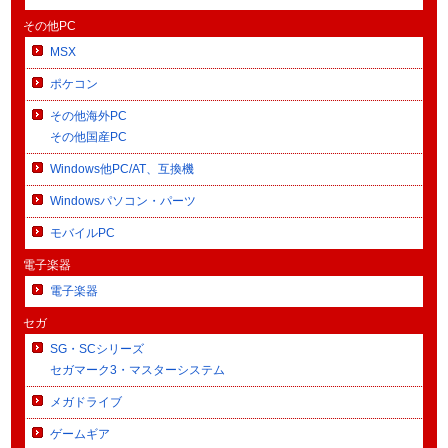
その他PC
MSX
ポケコン
その他海外PC
その他国産PC
Windows他PC/AT、互換機
Windowsパソコン・パーツ
モバイルPC
電子楽器
電子楽器
セガ
SG・SCシリーズ
セガマーク3・マスターシステム
メガドライブ
ゲームギア