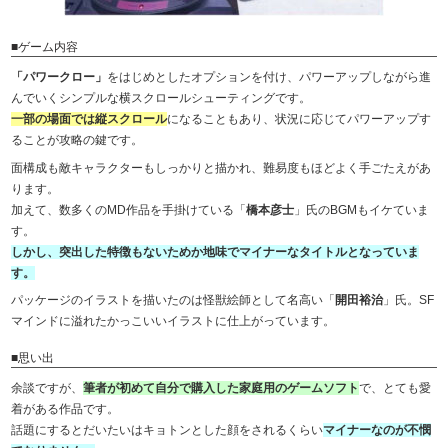
■ゲーム内容
「パワークロー」
をはじめとしたオプションを付け、パワーアップしながら進
んでいくシンプルな横スクロールシューティングです。
一部の場面では縦スクロール
になることもあり、状況に応じてパワーアップす
ることが攻略の鍵です。
面構成も敵キャラクターもしっかりと描かれ、難易度もほどよく手ごたえがあ
ります。
加えて、数多くのMD作品を手掛けている「
橋本彦士
」氏のBGMもイケていま
す。
しかし、突出した特徴もないためか地味でマイナーなタイトルとなっていま
す。
パッケージのイラストを描いたのは怪獣絵師として名高い「
開田裕治
」氏。SF
マインドに溢れたかっこいいイラストに仕上がっています。
■思い出
余談ですが、
筆者が初めて自分で購入した家庭用のゲームソフト
で、とても愛
着がある作品です。
話題にするとだいたいはキョトンとした顔をされるくらい
マイナーなのが不憫