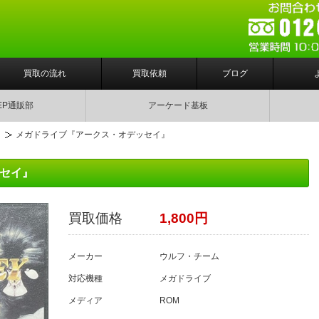
買取の流れ
買取依頼
ブログ
EP通販部
アーケード基板
ト
メガドライブ『アークス・オデッセイ』
セイ』
買取価格
1,800円
メーカー
ウルフ・チーム
対応機種
メガドライブ
メディア
ROM