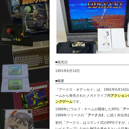
■発売日
1991年6月14日
■概要
『アークス・オデッセイ』は、1991年6月14
ームから発売されたメガドライブ用
アクション
ングゲーム
です。
1988年にウルフ・チームが開発したRPG「
ア
1989年リリースの「
アークス2
」に続く外伝作
初代「アークス」はコマンド式のRPGですが
レベルアップしながら物語を進めるという従来