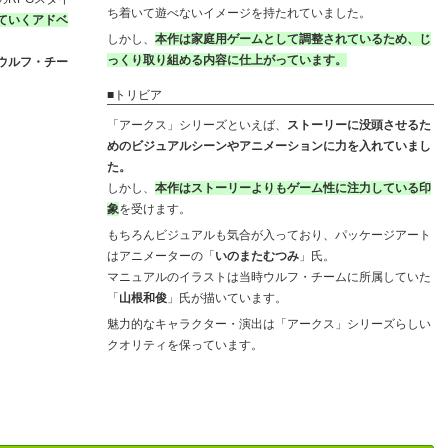
ち着いて遊べないイメージを持たれていました。
ていくアドベ
しかし、
本作は家庭用ゲームとして調整されているため、じ
っくり取り組める内容に仕上がっています。
ウルフ・チー
■トリビア
「アークス」シリーズといえば、
ストーリーに没頭させるた
めのビジュアルシーンやアニメーションに力を入れていまし
た。
しかし、
本作はストーリーよりもゲーム性に注力している印
象
を受けます。
もちろんビジュアルも気合が入っており、パッケージアート
はアニメーターの「
いのまたむつみ
」氏。
マニュアルのイラストは当時ウルフ・チームに所属していた
「
山根和俊
」氏が描いています。
魅力的なキャラクター・演出は「アークス」シリーズらしい
クオリティを保っています。