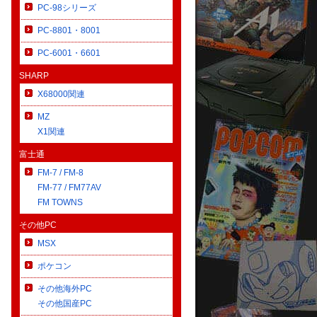
PC-98シリーズ
PC-8801・8001
PC-6001・6601
SHARP
X68000関連
MZ
X1関連
富士通
FM-7 / FM-8
FM-77 / FM77AV
FM TOWNS
その他PC
MSX
ポケコン
その他海外PC
その他国産PC