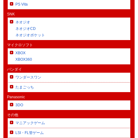
PS Vita
SNK
ネオジオ
ネオジオCD
ネオジオポケット
マイクロソフト
XBOX
XBOX360
バンダイ
ワンダースワン
たまごっち
Panasonic
3DO
その他
マニアックゲーム
LSI・FL管ゲーム