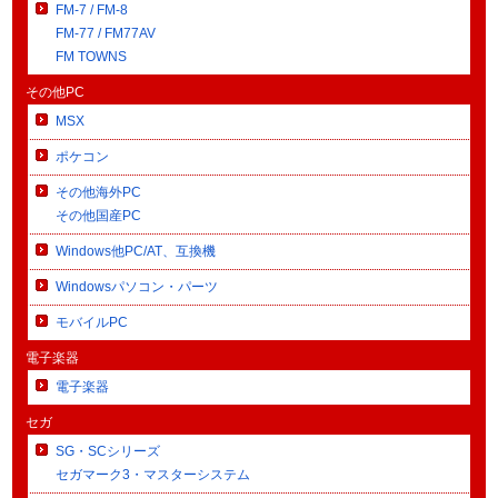
FM-7 / FM-8
FM-77 / FM77AV
FM TOWNS
その他PC
MSX
ポケコン
その他海外PC
その他国産PC
Windows他PC/AT、互換機
Windowsパソコン・パーツ
モバイルPC
電子楽器
電子楽器
セガ
SG・SCシリーズ
セガマーク3・マスターシステム