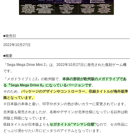
■発売日
2022年10月27日
■概要
『Sega Mega Drive Mini 2』は、2022年10月27日に発売された復刻ゲーム機
です。
『メガドライブミニ2』の欧州版で、
本体の形状が欧州版のメガドライブであ
る『Sega Mega Drive II』になっているバージョンです
。
そのため、
パッケージのデザインやコントローラー、収録タイトルが海外版準
拠となっています。
※日本版の本体と違い、印字やボタンの色が赤いカラーに変更されています。
北米版も発売されましたが、名称やデザインが北米仕様になっている以外は欧
州版と同様になっています。
収録タイトルが日本版よりも
セガタイトル"マシマシ仕様"
なので、セガ作品に
どっぷり浸かりたい方にピッタリのアイテムとなっています。