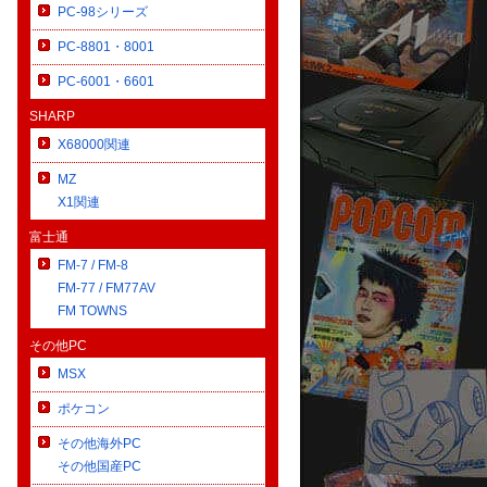
PC-98シリーズ
PC-8801・8001
PC-6001・6601
SHARP
X68000関連
MZ
X1関連
富士通
FM-7 / FM-8
FM-77 / FM77AV
FM TOWNS
その他PC
MSX
ポケコン
その他海外PC
その他国産PC