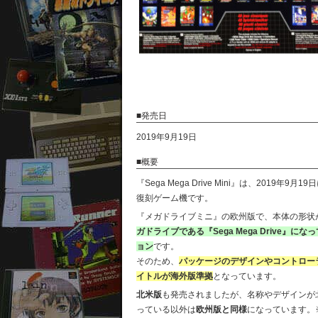
■発売日
2019年9月19日
■概要
『Sega Mega Drive Mini』は、2019年9月
復刻ゲーム機です。
『メガドライブミニ』の欧州版で、本体の形状
ガドライブである『Sega Mega Drive』に
ョン
です。
そのため、
パッケージのデザインやコントロー
イトルが海外版準拠
となっています。
北米版
も発売されましたが、名称やデザインが
っている以外は
欧州版と同様
になっています。