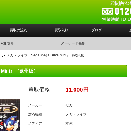
買取の流れ
買取依頼
ブログ
EP通販部
アーケード基板
ト
メガドライブ『Sega Mega Drive Mini』（欧州版）
e Mini』（欧州版）
買取価格
11,000円
メーカー
セガ
対応機種
メガドライブ
メディア
本体