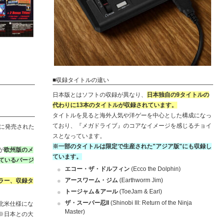
■収録タイトルの違い
日本版とはソフトの収録が異なり、
日本独自の9タイトルの
代わりに13本のタイトルが収録されています。
タイトルを見ると海外人気や洋ゲーを中心とした構成になっ
ており、『メガドライブ』のコアなイメージを感じるチョイ
19日に発売された
スとなっています。
※一部のタイトルは限定で生産された"アジア版"にも収録し
が
欧州版のメ
ています。
なっているバージ
エコー・ザ・ドルフィン
(Ecco the Dolphin)
アースワーム・ジム
(Earthworm Jim)
ラー、収録タ
トージャム＆アール
(ToeJam & Earl)
ザ・スーパー忍II
(Shinobi III: Return of the Ninja
北米仕様にな
Master)
※日本との大