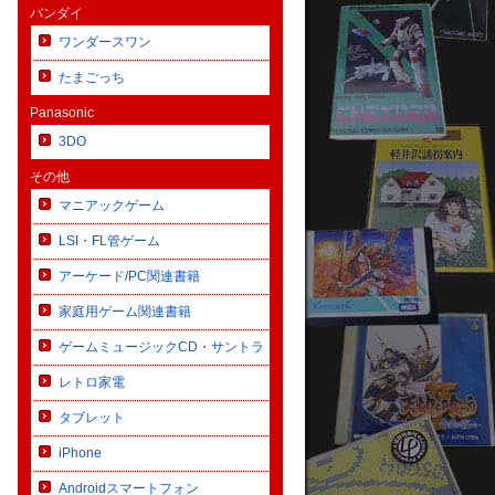
バンダイ
ワンダースワン
たまごっち
Panasonic
3DO
その他
マニアックゲーム
LSI・FL管ゲーム
アーケード/PC関連書籍
家庭用ゲーム関連書籍
ゲームミュージックCD・サントラ
レトロ家電
タブレット
iPhone
Androidスマートフォン