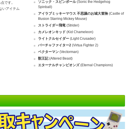
ソニック・スピンボール
(Sonic the Hedgehog
る点です。
Spinball)
ないアイテム
アイラブミッキーマウス 不思議のお城大冒険
(Castle of
Illusion Starring Mickey Mouse)
ストライダー飛竜
(Strider)
カメレオンキッド
(Kid Chameleon)
ライトクルセイダー
(Light Crusader)
バーチャファイター2
(Virtua Fighter 2)
ベクターマン
(Vectorman)
獣王記
(Altered Beast)
エターナルチャンピオンズ
(Eternal Champions)