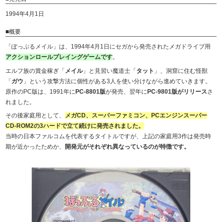
1994年4月1日
■概要
「ぽっぷるメイル」は、1994年4月1日にセガから発売されたメガドライブ用
アクションロールプレイングゲームです
。
エルフ族の賞金稼ぎ「
メイル
」と見習い魔道士「
タット
」、洞窟に住む怪獣
「
ガウ
」という攻撃方法に個性がある3人を使い分けながら進めていきます。
原作のPC版は、1991年に
PC-8801版
が発売、翌年に
PC-9801版がリリース
さ
れました。
その後家庭用として、
メガCD、スーパーファミコン、PCエンジンスーパー
CD-ROM2の3ハードで立て続けに発売されました。
当時の日本ファルコムを代表するタイトルですが、上記の家庭用3作は発売時
期が近かったためか、
開発元がそれぞれ異なっているのが特徴です。