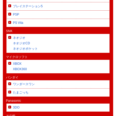
プレイステーション5
PSP
PS Vita
SNK
ネオジオ
ネオジオCD
ネオジオポケット
マイクロソフト
XBOX
XBOX360
バンダイ
ワンダースワン
たまごっち
Panasonic
3DO
その他