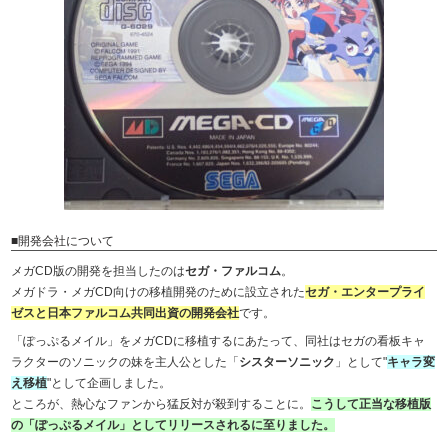
■開発会社について
メガCD版の開発を担当したのは
セガ・ファルコム
。
メガドラ・メガCD向けの移植開発のために設立された
セガ・エンタープライ
ゼスと日本ファルコム共同出資の開発会社
です。
「ぽっぷるメイル」をメガCDに移植するにあたって、同社はセガの看板キャ
ラクターのソニックの妹を主人公とした「
シスターソニック
」として"
キャラ変
え移植
"として企画しました。
ところが、熱心なファンから猛反対が殺到することに。
こうして正当な移植版
の「ぽっぷるメイル」としてリリースされるに至りました。