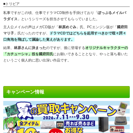
■トリビア
私事ですがこの頃、仕事でドラマCD制作を手掛けており「
ぽっぷるメイルパ
ラダイス
」というシリーズを担当させてもらっていました。
主人公メイルの声はメガCD版が「
林原めぐみ
」氏、PCエンジン版が「
國府田
マリ子
」氏だったのですが、
ドラマCDではどちらを起用すべきかで喧々諤々
口角泡を飛ばして議論した覚えがあります。
結果、
林原さんに決まった
のですが、後に登場する
オリジナルキャラクターの
「カチューシャ」役を國府田氏
にお願いできることとなり、やっと落ち着いた
というごく個人的に思い出深い作品です。
キャンペーン情報