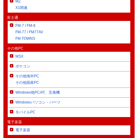
MZ
X1関連
富士通
FM-7 / FM-8
FM-77 / FM77AV
FM TOWNS
その他PC
MSX
ポケコン
その他海外PC
その他国産PC
Windows他PC/AT、互換機
Windowsパソコン・パーツ
モバイルPC
電子楽器
電子楽器