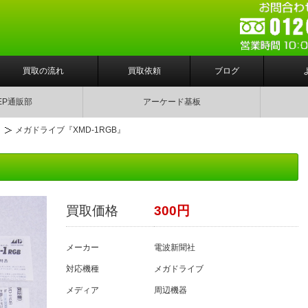
買取の流れ
買取依頼
ブログ
EP通販部
アーケード基板
ト
メガドライブ『XMD-1RGB』
買取価格
300円
メーカー
電波新聞社
対応機種
メガドライブ
メディア
周辺機器