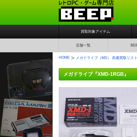
買取対象アイテム
店舗一覧
BE
HOME
メガドライブ（MD） 高価買取リス
メガドライブ『XMD-1RGB』