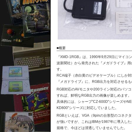
■概要
『
XMD-1RGB
』は、1990年9月29日にマイコ
波新聞社）から発売された『メガドライブ』用
す。
RCA端子（赤白黄のビデオケーブル）にしか
『メガドライブ』に、RGB出力を対応させるも
RGB対応のAVモニタや200ライン対応のパソ
すれば、鮮明なRGB出力の画像が楽しめます。
具体的には、シャープ"CZ-600D"シリーズやNEC
KD800"シリーズに対応していました。
RGBといえば、VGA（9pinの台形型のコネク
が強いですが、これはIBMが1987年に導入し
規格で、今ほどは浸透していませんでした。