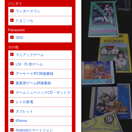
バンダイ
ワンダースワン
たまごっち
Panasonic
3DO
その他
マニアックゲーム
LSI・FL管ゲーム
アーケード/PC関連書籍
家庭用ゲーム関連書籍
ゲームミュージックCD・サントラ
レトロ家電
タブレット
iPhone
Androidスマートフォン