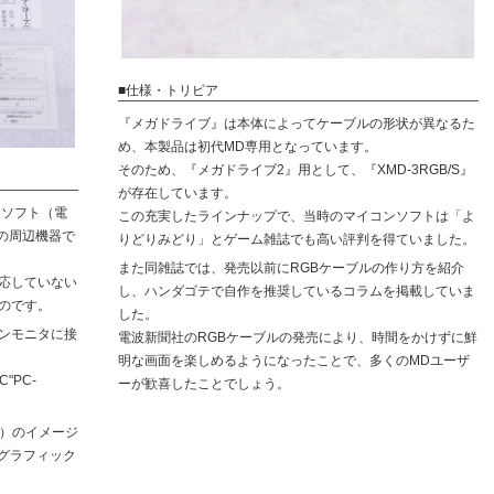
■仕様・トリビア
『メガドライブ』は本体によってケーブルの形状が異なるた
め、本製品は初代MD専用となっています。
そのため、『メガドライブ2』用として、『XMD-3RGB/S』
が存在しています。
ンソフト（電
この充実したラインナップで、当時のマイコンソフトは「よ
の周辺機器で
りどりみどり」とゲーム雑誌でも高い評判を得ていました。
また同雑誌では、発売以前にRGBケーブルの作り方を紹介
対応していない
し、ハンダゴテで自作を推奨しているコラムを掲載していま
のです。
した。
コンモニタに接
電波新聞社のRGBケーブルの発売により、時間をかけずに鮮
明な画面を楽しめるようになったことで、多くのMDユーザ
"PC-
ーが歓喜したことでしょう。
タ）のイメージ
たグラフィック