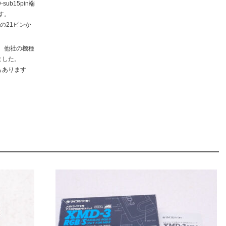
ub15pin端
ます。
の21ピンか
、他社の機種
ました。
もあります