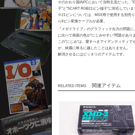
そのかわり国内PCにおいて当時主流だった、"D-s
子"と"SCART RGB21ピン端子"に対応してい
※21ピンについては、MSX用で使用する別売り
ら8ピン変換ケーブルが必要。
『メガドライブ』のグラフィック出力の問題に
に比べて画面の色が"にじみやすい"問題があり
この"にじみ"は、愛すべきアイデンティティで
が、綺麗に映るに越したことはありません。
解消させるにはピッタリのアイテムです。
関連アイテム