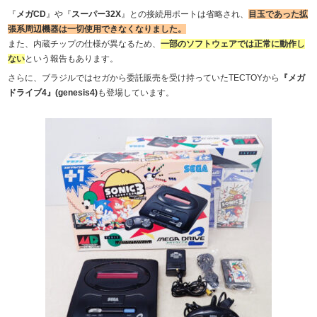
『
メガCD
』や『
スーパー32X
』との接続用ポートは省略され、
目玉であった拡
張系周辺機器は一切使用できなくなりました。
また、内蔵チップの仕様が異なるため、
一部のソフトウェアでは正常に動作し
ない
という報告もあります。
さらに、ブラジルではセガから委託販売を受け持っていたTECTOYから
『メガ
ドライブ4』(genesis4)
も登場しています。