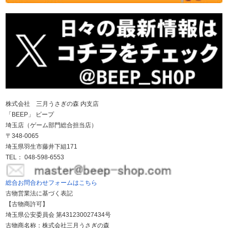
株式会社 三月うさぎの森 内支店
「BEEP」 ビープ
埼玉店（ゲーム部門総合担当店）
〒348-0065
埼玉県羽生市藤井下組171
TEL： 048-598-6553
総合お問合わせフォームはこちら
古物営業法に基づく表記
【古物商許可】
埼玉県公安委員会 第431230027434号
古物商名称：株式会社三月うさぎの森