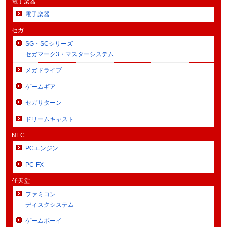
電子楽器
電子楽器
セガ
SG・SCシリーズ
セガマーク3・マスターシステム
メガドライブ
ゲームギア
セガサターン
ドリームキャスト
NEC
PCエンジン
PC-FX
任天堂
ファミコン
ディスクシステム
ゲームボーイ