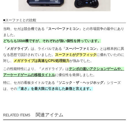
■スーファミとの比較
当時、セガは競合機である『
スーパーファミコン
』との市場競争の最中にあり
ました。
どちらも16bit機ですが、それぞれが強い個性を持っています。
『
メガドライブ
』は、ライバルである『
スーパーファミコン
』とは根本的に異
なる思想で設計されていました。
スーファミがグラフィック
に優れていたのに
対し、
メガドライブは高速なCPU処理能力
が強みでした。
この性能特性により、『メガドライブ』は
テンポの速いアクションゲームや、
アーケードゲームの移植タイトル
に優位性を発揮しました。
特に、セガの看板タイトルである『
ソニック・ザ・ヘッジホッグ
』シリーズ
は、その
「速さ」を最大限に引き出した象徴と言えます。
関連アイテム