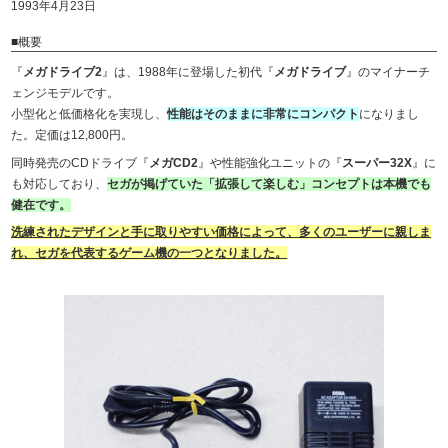
1993年4月23日
■概要
『
メガドライブ2
』は、1988年に登場した初代『
メガドライブ
』のマイナーチ
ェンジモデルです。
小型化と低価格化を実現し、
性能はそのままに非常にコンパクト
になりまし
た。定価は12,800円。
同時発売のCDドライブ『
メガCD2
』や性能強化ユニットの『
スーパー32X
』に
も対応しており、
セガが掲げていた「拡張して楽しむ」コンセプトは本機でも
健在です。
洗練されたデザインと手に取りやすい価格によって、多くのユーザーに親しま
れ、セガを代表するゲーム機の一つとなりました。