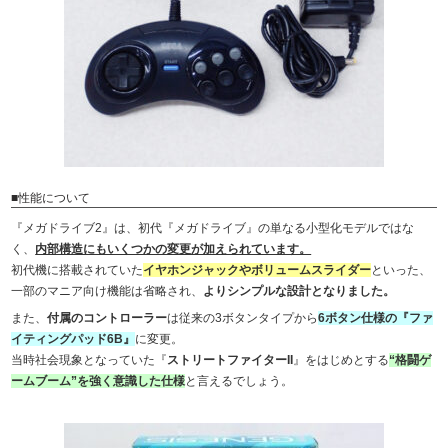
■性能について
『メガドライブ2』は、初代『メガドライブ』の単なる小型化モデルではな
く、
内部構造にもいくつかの変更が加えられています。
初代機に搭載されていた
イヤホンジャックやボリュームスライダー
といった、
一部のマニア向け機能は省略され、
よりシンプルな設計となりました。
また、
付属のコントローラー
は従来の3ボタンタイプから
6ボタン仕様の『ファ
イティングパッド6B』
に変更。
当時社会現象となっていた『
ストリートファイターII
』をはじめとする
“格闘ゲ
ームブーム”を強く意識した仕様
と言えるでしょう。