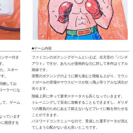
■ゲーム内容
センサー付き
ファミコンのボクシングゲームといえば、任天堂の『パンチ
す。
アウト』ですが、あちらが漫画的なのに対して本作はリアル
いた、スポー
路線です。
です。
実際のボクシングのように勝ち進むと階級も上がり、ラウン
ドガールの登場やマウスピースが吹っ飛ぶ等リアルな演出が
同梱してお
光ります。
ローラーにな
階級上昇に伴って要求ステータスも高くなっていきます。
して、ゲーム
トレーニングして安全に攻略することもできますし、ギリギ
リの勝負のためにあえて鍛えないなどプレイに幅を持たせる
ことができます。
なっています
パスワードコンテニューなので、育成した選手データが消え
いに困惑する
てしまう心配がない点も良いところです。