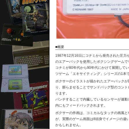
■概要
1987年12月16日にコナミから発売された圧力
のエアーバックを使用したボクシングゲームで
コナミが80年代から90年代にかけて展開して
ツゲーム「エキサイティング」シリーズの1本
ボクサーのイラストが描かれたエアーバックが
り、膨らませることでサンドバッグ型のコント
ります。
パンチすることで内臓しているセンサーが連動
内にもフィードバックされます。
ボクサーの作画は、コミカルなタッチの画風と
が、実際のゲーム画面は8頭身でイメージの違
かもしれません。