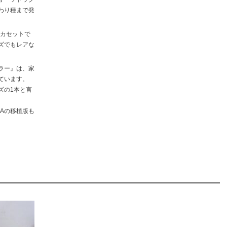
わり種まで発
Mカセットで
ズでもレアな
ラー』は、家
ています。
ズの1本と言
。
BAの移植版も