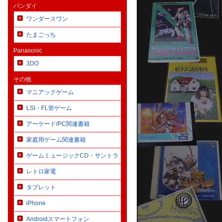
バンダイ
ワンダースワン
たまごっち
Panasonic
3DO
その他
マニアックゲーム
LSI・FL管ゲーム
アーケード/PC関連書籍
家庭用ゲーム関連書籍
ゲームミュージックCD・サントラ
レトロ家電
タブレット
iPhone
Androidスマートフォン