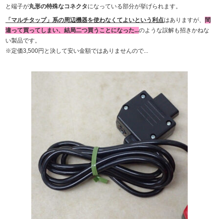
と端子が
丸形の特殊なコネクタ
になっている部分が挙げられます。
「マルチタップ」系の周辺機器を使わなくてよいという利点
はありますが、
間
違って買ってしまい、結局二つ買うことになった...
のような誤解も招きかねな
い製品です。
※定価3,500円と決して安い金額ではありませんので...