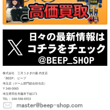
株式会社 三月うさぎの森 内支店
「BEEP」 ビープ
埼玉店（ゲーム部門総合担当店）
〒348-0065
埼玉県羽生市藤井下組171
TEL： 048-598-6553