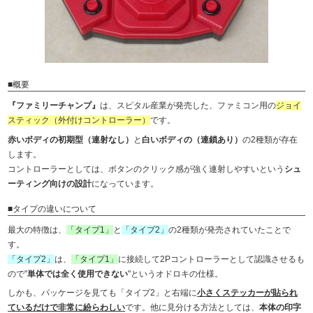
■概要
『ファミリーチャンプ』
は、スピタル産業が発売した、ファミコン用の
ジョイ
スティック（外付けコントローラー）
です。
赤いボディの初期型（連射なし）
と
白いボディの（連鎖あり）
の2種類が存在
します。
コントローラーとしては、ボタンのクリック感が強く連射しやすいという
シュ
ーティング向けの設計
になっています。
■タイプの違いについて
最大の特徴は、
「タイプ1」
と
「タイプ2」
の2種類が発売されていたことで
す。
「タイプ2」
は、
「タイプ1」
に接続して2Pコントローラーとして認識させるも
ので"
単体では全く使用できない
"というオドロキの仕様。
しかも、パッケージを見ても「タイプ2」と右端に
小さくステッカーが貼られ
ているだけで非常に紛らわしい
です。他に見分ける方法としては、
本体の印字