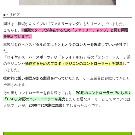
■トリビア
同社は、操縦かんタイプの『
ファミリーキング
』もリリースしていました。
こちらも、
2種類のタイプが存在するため『ファミリーチャンプ』と同じ問題
を抱えています。
本製品を作ったスピタル産業は
もともとラジコンカーを製造していた会社
でし
た。
『
ロイヤルスーパースポーツ
』や『
トライアル12
』等の「オンロードカー」系
のラジコンや
操作するためのプロポ（ラジコンのコントローラー）を製造
して
いました。
技術的に近い側面がある製品を作っていた
ため、ゲーム業界に参戦してきたと
推測されます。
その後もコントローラーを作り続けており、
PC用のコントローラーでいち早く
「USB」対応のコントローラーを発売
したりと通なメーカーとしてマニアには
人気でしたが、
2000年代末期に廃業
してしまったようです。