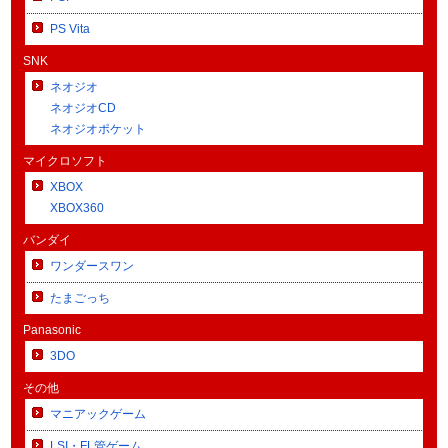
PS Vita
SNK
ネオジオ
ネオジオCD
ネオジオポケット
マイクロソフト
XBOX
XBOX360
バンダイ
ワンダースワン
たまごっち
Panasonic
3DO
その他
マニアックゲーム
LSI・FL管ゲーム