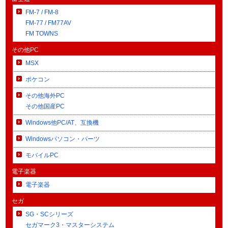
FM-7 / FM-8
FM-77 / FM77AV
FM TOWNS
その他PC
MSX
ポケコン
その他海外PC
その他国産PC
Windows他PC/AT、互換機
Windowsパソコン・パーツ
モバイルPC
電子楽器
電子楽器
セガ
SG・SCシリーズ
セガマーク3・マスターシステム