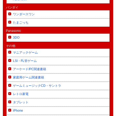
バンダイ
ワンダースワン
たまごっち
Panasonic
3DO
その他
マニアックゲーム
LSI・FL管ゲーム
アーケード/PC関連書籍
家庭用ゲーム関連書籍
ゲームミュージックCD・サントラ
レトロ家電
タブレット
iPhone