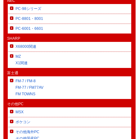
NEC
PC-98シリーズ
PC-8801・8001
PC-6001・6601
SHARP
X68000関連
MZ
X1関連
富士通
FM-7 / FM-8
FM-77 / FM77AV
FM TOWNS
その他PC
MSX
ポケコン
その他海外PC
その他国産PC