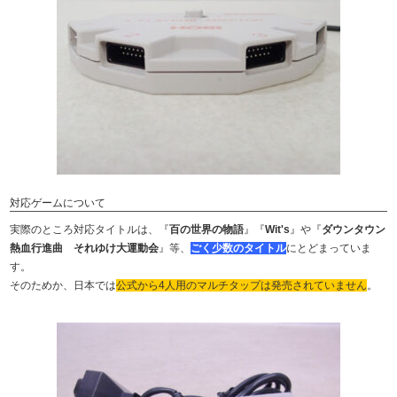
対応ゲームについて
実際のところ対応タイトルは、『
百の世界の物語
』『
Wit's
』や『
ダウンタウン
熱血行進曲 それゆけ大運動会
』等、
ごく少数のタイトル
にとどまっていま
す。
そのためか、日本では
公式から4人用のマルチタップは発売されていません
。