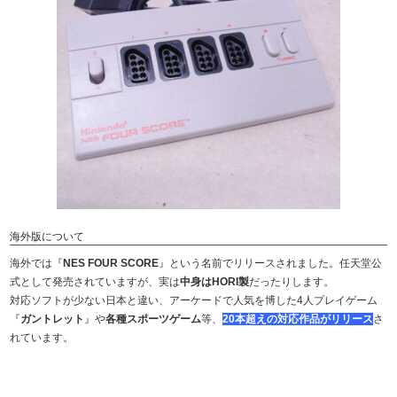
海外版について
海外では『
NES FOUR SCORE
』という名前でリリースされました。任天堂公
式として発売されていますが、実は
中身はHORI製
だったりします。
対応ソフトが少ない日本と違い、アーケードで人気を博した4人プレイゲーム
『
ガントレット
』や
各種スポーツゲーム
等、
20本超えの対応作品がリリース
さ
れています。