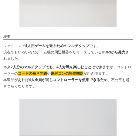
概要
ファミコンで
4人用ゲームを遊ぶためのマルチタップ
です。
現在でもいろいろなゲーム機の周辺機器をリリースしている
HORIから発売
さ
れました。
本来
2人分のマルチタップでも、4人対戦を楽しむことはできます
が、コントロ
ーラーの
コードの短さ問題
や
連射コンの格差問題
が起き得ます。
本製品があれば
4人全員が同じコントローラーを使用できるため
、不公平も起
きづらくなります。