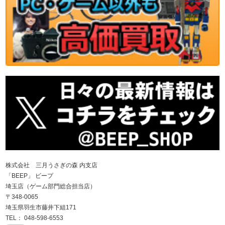
株式会社 三月うさぎの森 内支店
「BEEP」 ビープ
埼玉店（ゲーム部門総合担当店）
〒348-0065
埼玉県羽生市藤井下組171
TEL： 048-598-6553