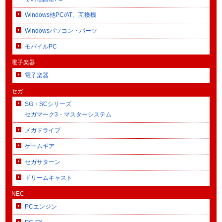
Windows他PC/AT、互換機
Windowsパソコン・パーツ
モバイルPC
電子楽器
電子楽器
セガ
SG・SCシリーズ
セガマーク3・マスターシステム
メガドライブ
ゲームギア
セガサターン
ドリームキャスト
NEC
PCエンジン