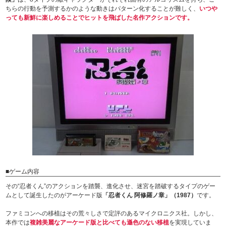
ちらの行動を予測するかのような動きはパターン化することが難しく、
いつや
っても新鮮に楽しめることでヒットを飛ばした名作アクションです。
■ゲーム内容
その“忍者くん”のアクションを踏襲、進化させ、迷宮を踏破するタイプのゲー
ムとして誕生したのがアーケード版
「忍者くん 阿修羅ノ章」（1987）
です。
ファミコンへの移植はその荒々しさで定評のあるマイクロニクス社。しかし、
本作では
複雑美麗なアーケード版と比べても遜色のない移植
を実現していま