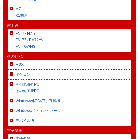
MZ
X1関連
富士通
FM-7 / FM-8
FM-77 / FM77AV
FM TOWNS
その他PC
MSX
ポケコン
その他海外PC
その他国産PC
Windows他PC/AT、互換機
Windowsパソコン・パーツ
モバイルPC
電子楽器
電子楽器