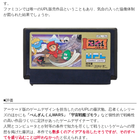
す。
ファミコンでは唯一のUPL販売作品ということもあり、気合の入った協働体制
が図られた結果でしょうか。
■評価
アーケード版のゲームデザインを担当したのがUPLの藤沢勉。忍者くんシリー
ズのほかにも
「ぺんぎんくんWARS」「宇宙戦艦ゴモラ」
など個性的で戦略性
の高い作品づくりに定評があったゲームデザイナーです。
人間とコンピュータとが対等の条件で知力を尽くして戦うというゲームへの理
想を掲げた藤沢は、本作でも
数多くのアイデアを出したそうですが、そのすべ
てを盛り込むことは叶わなかった
と伝えられます。