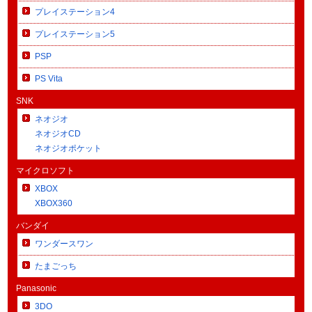
プレイステーション4
プレイステーション5
PSP
PS Vita
SNK
ネオジオ
ネオジオCD
ネオジオポケット
マイクロソフト
XBOX
XBOX360
バンダイ
ワンダースワン
たまごっち
Panasonic
3DO