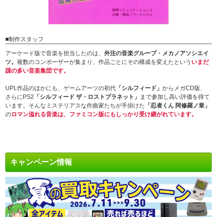
■制作スタッフ
アーケード版で音楽を担当したのは、
外注の音楽グループ・メカノアソシエイ
ツ。
複数のコンポーザーが集まり、作品ごとにその構成を変えたという
いまだ
謎の多い音楽集団です。
UPL作品のほかにも、ゲームアーツの初代
「シルフィード」
からメガCD版、
さらにPS2
「シルフィード ザ・ロストプラネット」
まで参加し高い評価を得て
います。そんなミステリアスな作曲家たちが手掛けた
「忍者くん 阿修羅ノ章」
の
ロマン溢れる音楽は、ファミコン版にもしっかり受け継がれています。
キャンペーン情報