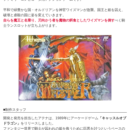
平和で緑豊かな国・オルドリアンを神官ワイズマンが急襲。国王と姫を囚え、
破壊と虐殺の国に姿を変えていきます。
自らを魔王と名乗り、刃向かう者を魔物の餌食としたワイズマンを倒す
べく騎
士ランスロットが立ち上がります。
■制作スタッフ
開発と発売を担当したアテナは、1989年にアーケードゲーム
「キャッスルオブ
ドラゴン」
をリリースしました。
ファンタジー世界で騎士が囚われの姫を救うために巨悪を討つというベースの