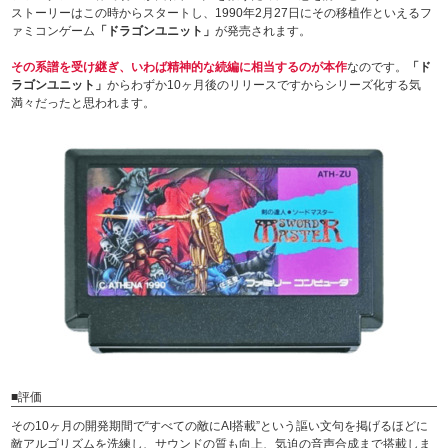
ストーリーはこの時からスタートし、1990年2月27日にその移植作といえるフ
ァミコンゲーム
「ドラゴンユニット」
が発売されます。
その系譜を受け継ぎ、いわば精神的な続編に相当するのが本作
なのです。
「ド
ラゴンユニット」
からわずか10ヶ月後のリリースですからシリーズ化する気
満々だったと思われます。
■評価
その10ヶ月の開発期間で“すべての敵にAI搭載”という謳い文句を掲げるほどに
敵アルゴリズムを洗練し、サウンドの質も向上、気迫の音声合成まで搭載しま