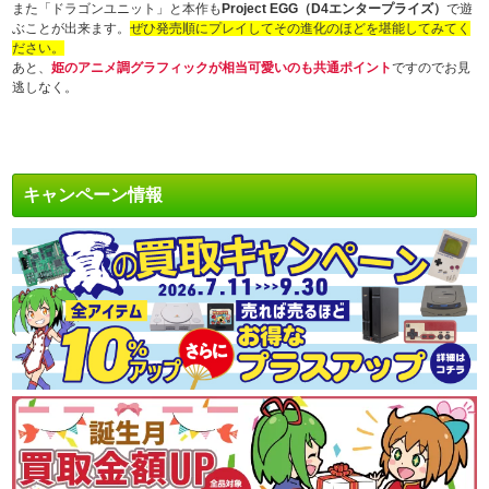
また「ドラゴンユニット」と本作も
Project EGG（D4エンタープライズ）
で遊
ぶことが出来ます。
ぜひ発売順にプレイしてその進化のほどを堪能してみてく
ださい。
あと、
姫のアニメ調グラフィックが相当可愛いのも共通ポイント
ですのでお見
逃しなく。
キャンペーン情報