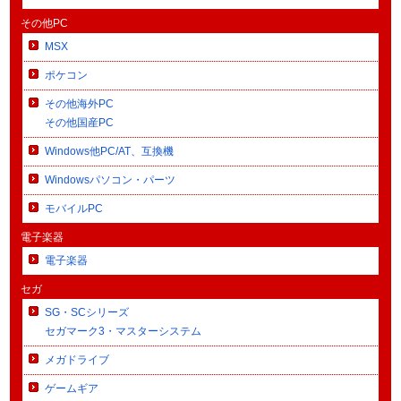
その他PC
MSX
ポケコン
その他海外PC
その他国産PC
Windows他PC/AT、互換機
Windowsパソコン・パーツ
モバイルPC
電子楽器
電子楽器
セガ
SG・SCシリーズ
セガマーク3・マスターシステム
メガドライブ
ゲームギア