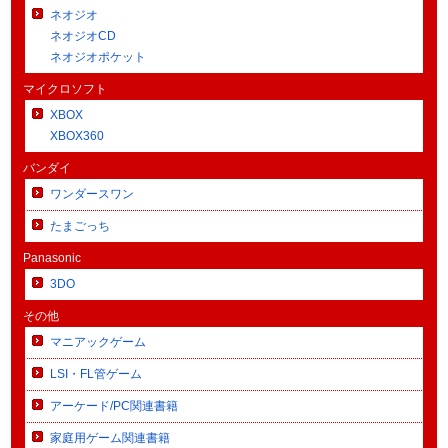
ネオジオ
ネオジオCD
ネオジオポケット
マイクロソフト
XBOX
XBOX360
バンダイ
ワンダースワン
たまごっち
Panasonic
3DO
その他
マニアックゲーム
LSI・FL管ゲーム
アーケード/PC関連書籍
家庭用ゲーム関連書籍