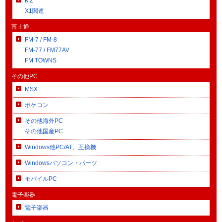
MZ
X1関連
富士通
FM-7 / FM-8
FM-77 / FM77AV
FM TOWNS
その他PC
MSX
ポケコン
その他海外PC
その他国産PC
Windows他PC/AT、互換機
Windowsパソコン・パーツ
モバイルPC
電子楽器
電子楽器