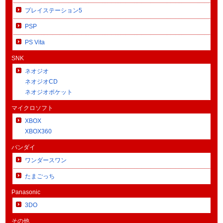
プレイステーション5
PSP
PS Vita
SNK
ネオジオ
ネオジオCD
ネオジオポケット
マイクロソフト
XBOX
XBOX360
バンダイ
ワンダースワン
たまごっち
Panasonic
3DO
その他