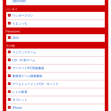
XBOX360
バンダイ
ワンダースワン
たまごっち
Panasonic
3DO
その他
マニアックゲーム
LSI・FL管ゲーム
アーケード/PC関連書籍
家庭用ゲーム関連書籍
ゲームミュージックCD・サントラ
レトロ家電
タブレット
iPhone