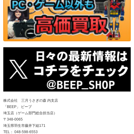
株式会社 三月うさぎの森 内支店
「BEEP」 ビープ
埼玉店（ゲーム部門総合担当店）
〒348-0065
埼玉県羽生市藤井下組171
TEL： 048-598-6553