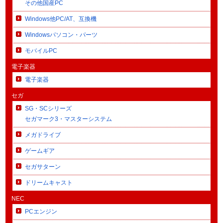
その他国産PC
Windows他PC/AT、互換機
Windowsパソコン・パーツ
モバイルPC
電子楽器
電子楽器
セガ
SG・SCシリーズ
セガマーク3・マスターシステム
メガドライブ
ゲームギア
セガサターン
ドリームキャスト
NEC
PCエンジン