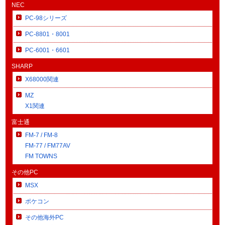
NEC
PC-98シリーズ
PC-8801・8001
PC-6001・6601
SHARP
X68000関連
MZ
X1関連
富士通
FM-7 / FM-8
FM-77 / FM77AV
FM TOWNS
その他PC
MSX
ポケコン
その他海外PC