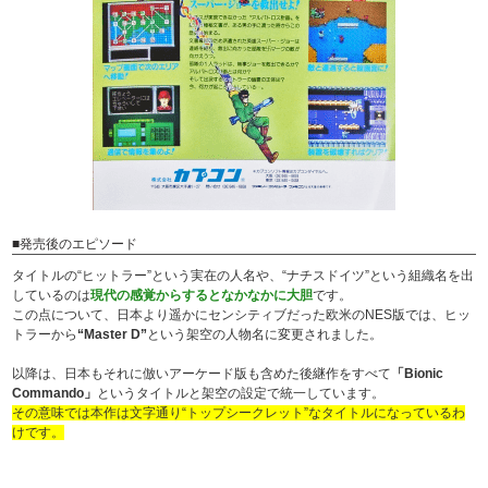
■発売後のエピソード
タイトルの“ヒットラー”という実在の人名や、“ナチスドイツ”という組織名を出
しているのは
現代の感覚からするとなかなかに大胆
です。
この点について、日本より遥かにセンシティブだった欧米のNES版では、ヒッ
トラーから
“Master D”
という架空の人物名に変更されました。
以降は、日本もそれに倣いアーケード版も含めた後継作をすべて
「Bionic
Commando」
というタイトルと架空の設定で統一しています。
その意味では本作は文字通り“トップシークレット”なタイトルになっているわ
けです。