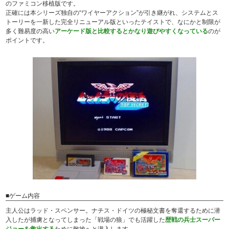
のファミコン移植版です。
正確には本シリーズ独自の“ワイヤーアクション”が引き継がれ、システムとス
トーリーを一新した完全リニューアル版といったテイストで、なにかと制限が
多く難易度の高い
アーケード版と比較するとかなり遊びやすくなっている
のが
ポイントです。
■ゲーム内容
主人公はラッド・スペンサー。ナチス・ドイツの極秘文書を奪還するために潜
入したが捕虜となってしまった「戦場の狼」でも活躍した
歴戦の兵士スーパー
ジョーを救出する
ために敵地へと潜入します。